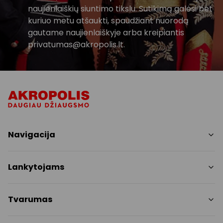
naujienlaiškių siuntimo tikslu. Sutikimą galėsi bet
kuriuo metu atšaukti, spaudžiant nuorodą
gautame naujienlaiškyje arba kreipiantis
privatumas@akropolis.lt.
Navigacija
Parduotuvės
Lankytojams
Paslaugos
Restoranai
PC planas
Tvarumas
Pramogos
Nemokami patogumai
Draugiški gyvūnams
Tvarumo tikslai