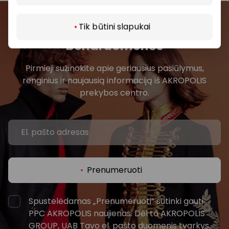
Tik būtini slapukai
Prisijunkite prie mūsų
bendruomenės
Pirmieji sužinokite apie geriausius pasiūlymus,
renginius ir naujausią informaciją iš AKROPOLIS
prekybos centro.
Prenumeruoti
Spustelėdamas „Prenumeruoti“ sutinki gauti
PPC AKROPOLIS naujienas. Dėl to AKROPOLIS
GROUP, UAB Tavo el. pašto duomenis tvarkys