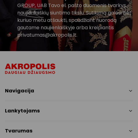
GROUP, UAB Tavo el. pašto duomenis tvarkys
naujienlaiškių siuntimo tikslu. Sutikimą galėsi bet
kuriuo metu atšaukti, spaudžiant nuorodą
gautame naujienlaiškyje arba kreipiantis
privatumas@akropolis.lt.
Navigacija
Parduotuvės
Lankytojams
Paslaugos
Restoranai
PC planas
Tvarumas
Pramogos
Nemokami patogumai