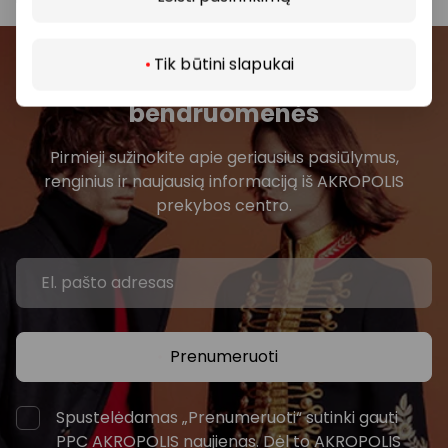
Tik būtini slapukai
Prisijunkite prie mūsų
bendruomenės
Pirmieji sužinokite apie geriausius pasiūlymus,
renginius ir naujausią informaciją iš AKROPOLIS
prekybos centro.
Prenumeruoti
Spustelėdamas „Prenumeruoti“ sutinki gauti
PPC AKROPOLIS naujienas. Dėl to AKROPOLIS