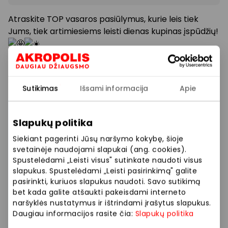
Atraskite TOP vasaros pasiūlymus, kurie leis tiek
Jums, tiek artimiesiems leisti dienas kupinas įspūdžių!
Nuo vandens, oro, žemės pramogų, poilsio pasiūlymų
iki įdomiausių veiklų… Taikome
specialias
Sutikimas
Išsami informacija
Apie
nuolaidas
, kad vasaros džiaugsmai nepraskrietų
pro šalį!
Slapukų politika
Prekybos ir pramogų centre „AKROPOLIS“
Siekiant pagerinti Jūsų naršymo kokybę, šioje
veikiančios parduotuvės ir paslaugų teikėjai
svetainėje naudojami slapukai (ang. cookies).
Spustelėdami „Leisti visus" sutinkate naudoti visus
savarankiškai nustato taikomas nuolaidas, jų
slapukus. Spustelėdami „Leisti pasirinkimą" galite
dydžius bei kitas aktualias sąlygas. Stengiamės
pasirinkti, kuriuos slapukus naudoti. Savo sutikimą
kuo tiksliau pateikti aktualią informaciją, tačiau,
bet kada galite atšaukti pakeisdami interneto
jei kyla neatitikimų tarp mūsų tinklalapyje
naršyklės nustatymus ir ištrindami įrašytus slapukus.
pateiktos informacijos ir faktinės informacijos
Daugiau informacijos rasite čia:
Slapukų politika
parduotuvėje ar paslaugų teikimo vietoje, visada