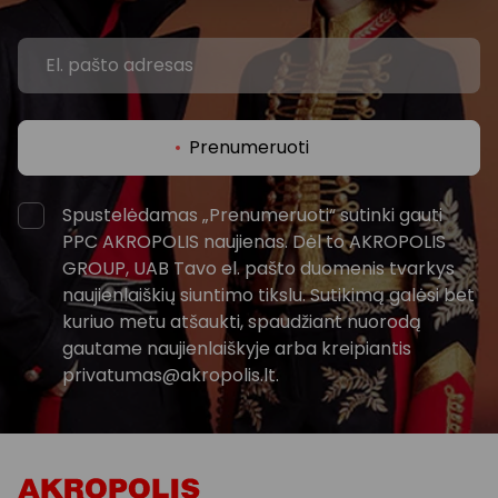
Prenumeruoti
Spustelėdamas „Prenumeruoti“ sutinki gauti
PPC AKROPOLIS naujienas. Dėl to AKROPOLIS
GROUP, UAB Tavo el. pašto duomenis tvarkys
naujienlaiškių siuntimo tikslu. Sutikimą galėsi bet
kuriuo metu atšaukti, spaudžiant nuorodą
gautame naujienlaiškyje arba kreipiantis
privatumas@akropolis.lt.