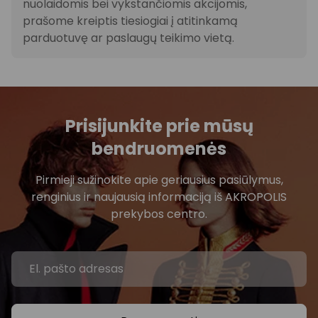
nuolaidomis bei vykstančiomis akcijomis,
prašome kreiptis tiesiogiai į atitinkamą
parduotuvę ar paslaugų teikimo vietą.
Prisijunkite prie mūsų
bendruomenės
Pirmieji sužinokite apie geriausius pasiūlymus,
renginius ir naujausią informaciją iš AKROPOLIS
prekybos centro.