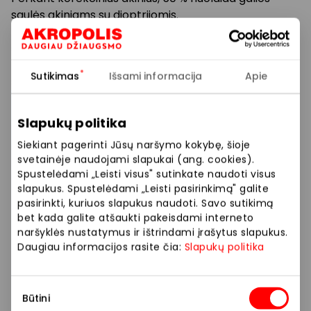
saulės akiniams su dioptrijomis.
Perkant korekcinius akinius, 50 % nuolaida galios
saulės akiniams be dioptrijų.
Perkant saulės akinius, 50 % nuolaida galios antriems
Sutikimas
Išsami informacija
Apie
saulės akiniams.
*Akcijos sąlygos:
Slapukų politika
Siekiant pagerinti Jūsų naršymo kokybę, šioje
nuolaida galioja tam pačiam pirkėjui perkant dvejus
svetainėje naudojami slapukai (ang. cookies).
akinius tą pačią dieną pagal tą patį akinių receptą;
Spustelėdami „Leisti visus" sutinkate naudoti visus
nuolaida taikoma pigesnei prekei;
slapukus. Spustelėdami „Leisti pasirinkimą" galite
nuolaida korekciniams akiniams galioja tik perkant ir
pasirinkti, kuriuos slapukus naudoti. Savo sutikimą
gaminant pilną akinių komplektą viename iš VISION
bet kada galite atšaukti pakeisdami interneto
EXPRESS optikos salonų;
naršyklės nustatymus ir ištrindami įrašytus slapukus.
nuolaidos negalioja akinių gamybai ir kitoms
Daugiau informacijos rasite čia:
Slapukų politika
paslaugoms bei ekskliuzyvinių prekės ženklų akinių
rėmeliams ir akiniams nuo saulės;
Sutikimo
nuolaida nesumuojama su kitomis akcijomis ar
Būtini
pasirinkimas