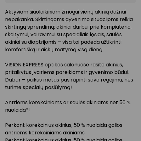
Aktyviam šiuolaikiniam žmogui vienų akinių dažnai
nepakanka. Skirtingoms gyvenimo situacijoms reikia
skirtingų sprendimų: akiniai darbui prie kompiuterio,
skaitymui, vairavimui su specialiais lęšiais, saulės
akiniai su dioptrijomis – visa tai padeda užtikrinti
komfortišką ir aiškų matymą visą dieną.
VISION EXPRESS optikos salonuose rasite akinius,
pritaikytus įvairiems poreikiams ir gyvenimo būdui.
Dabar – puikus metas pasirūpinti savo regėjimu, nes
turime specialų pasiūlymą!
Antriems korekciniams ar saulės akiniams net 50 %
nuolaida*!
Perkant korekcinius akinius, 50 % nuolaida galios
antriems korekciniams akiniams.
Perkant korekcinius akinius, 50 % nuolaida galios