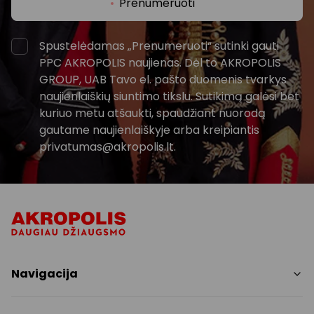
Prenumeruoti
Spustelėdamas „Prenumeruoti“ sutinki gauti
PPC AKROPOLIS naujienas. Dėl to AKROPOLIS
GROUP, UAB Tavo el. pašto duomenis tvarkys
naujienlaiškių siuntimo tikslu. Sutikimą galėsi bet
kuriuo metu atšaukti, spaudžiant nuorodą
gautame naujienlaiškyje arba kreipiantis
privatumas@akropolis.lt.
Navigacija
Parduotuvės