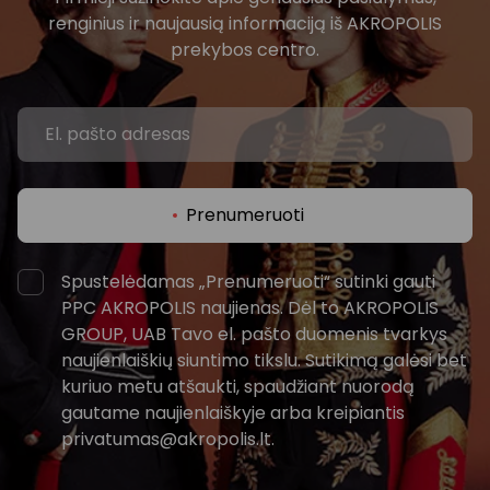
renginius ir naujausią informaciją iš AKROPOLIS
prekybos centro.
Prenumeruoti
Spustelėdamas „Prenumeruoti“ sutinki gauti
PPC AKROPOLIS naujienas. Dėl to AKROPOLIS
GROUP, UAB Tavo el. pašto duomenis tvarkys
naujienlaiškių siuntimo tikslu. Sutikimą galėsi bet
kuriuo metu atšaukti, spaudžiant nuorodą
gautame naujienlaiškyje arba kreipiantis
privatumas@akropolis.lt.