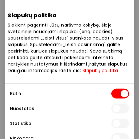
40 % nuolaida – akių lašams;
Slapukų politika
40 % nuolaida – kontaktinių lęšių tirpalams;
Siekiant pagerinti Jūsų naršymo kokybę, šioje
svetainėje naudojami slapukai (ang. cookies).
Spustelėdami „Leisti visus" sutinkate naudoti visus
Nelaukite ir atsinaujinkite korekcinius akinius,
slapukus. Spustelėdami „Leisti pasirinkimą" galite
nusipirkite išsvajotus saulės akinius, ar saulės akinius
pasirinkti, kuriuos slapukus naudoti. Savo sutikimą
su dioptrijomis, o gal norite fotochrominių akinių?
bet kada galite atšaukti pakeisdami interneto
VISION EXPRESS Klientų dienos – puiki proga
naršyklės nustatymus ir ištrindami įrašytus slapukus.
įgyvendinti visus norus. Aprūpinkite naujais
Daugiau informacijos rasite čia:
Slapukų politika
korekciniais ar saulės akiniais ir savo šeimos narius!
Sutikimo
VISION EXPRESS – Jūsų akinių ekspertai.
Būtini
pasirinkimas
*Akcijos nuolaida galioja perkant 2 ir daugiau
Nuostatos
vienodų ar skirtingų prekių. Korekciniai akiniai pagal
šį pasiūlymą yra suprantami kaip viena prekė.
Statistika
Nuolaida akinių rėmeliams + lęšiams galioja
perkant ir gaminant korekcinius akinius VISION
Rinkodara