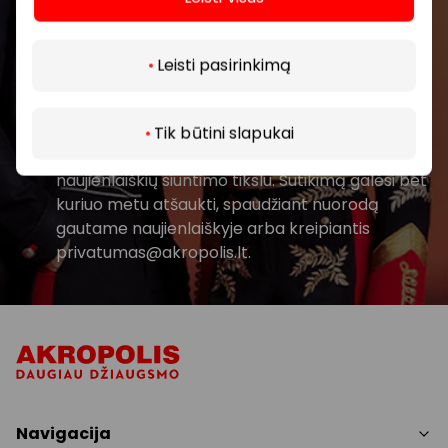
Daugiau
Prenumeruoti
Leisti pasirinkimą
Spustelėdamas „Prenumeruoti“ sutinki gauti
PPC AKROPOLIS naujienas. Dėl to AKROPOLIS
Tik būtini slapukai
GROUP, UAB Tavo el. pašto duomenis tvarkys
naujienlaiškių siuntimo tikslu. Sutikimą galėsi bet
kuriuo metu atšaukti, spaudžiant nuorodą
gautame naujienlaiškyje arba kreipiantis
privatumas@akropolis.lt.
Navigacija