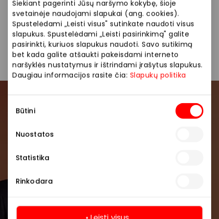
apsilankyti klientų konsultavimo centre, rezervuokite
Siekiant pagerinti Jūsų naršymo kokybę, šioje
laiką iš anksto, paskambinę mums 1608.
svetainėje naudojami slapukai (ang. cookies).
Spustelėdami „Leisti visus" sutinkate naudoti visus
slapukus. Spustelėdami „Leisti pasirinkimą" galite
Bankai, greitieji kreditai
Paslaugos
pasirinkti, kuriuos slapukus naudoti. Savo sutikimą
bet kada galite atšaukti pakeisdami interneto
naršyklės nustatymus ir ištrindami įrašytus slapukus.
Daugiau informacijos rasite čia:
Slapukų politika
Sutikimo
Prisijunkite prie mūsų
Būtini
pasirinkimas
bendruomenės
Nuostatos
Pirmieji sužinokite apie geriausius pasiūlymus,
renginius ir naujausią informaciją iš AKROPOLIS
Statistika
prekybos centro.
Rinkodara
Leisti visus