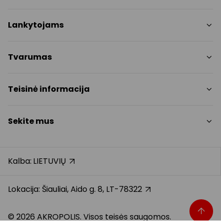
Parduotuvės
Lankytojams
Paslaugos
Restoranai
PC planas
Tvarumas
Pramogos
Nemokami patogumai
Draugiški gyvūnams
Tvarumo tikslai
Teisinė informacija
Kontaktai
Tvarumo ataskaita
Akcijos
Politikos
Prekybos centro taisyklės
Sekite mus
Dovanų kortelė
Slapukų politika
Karjera
Privatumo politika
Instagram
Atsiliepimai
Dovanų kortelės bendrosios taisyklės
Facebook
Kalba:
LIETUVIŲ
Pranešėjų apsauga
YouTube
Klientų aptarnavimo standartas
TikTok
Lokacija: Šiauliai, Aido g. 8, LT-78322
© 2026 AKROPOLIS. Visos teisės saugomos.