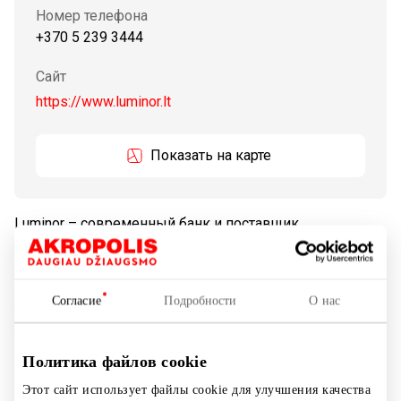
Номер телефона
+370 5 239 3444
Сайт
https://www.luminor.lt
Показать на карте
Luminor – современный банк и поставщик
финансовых услуг нового поколения в Литве, Латвии
и Эстонии, понимающий местный рынок и
потребности клиентов. Банк создан в результате
Согласие
Подробности
О нас
объединения уникального опыта Nordea и DNB – двух
банков Северных стран, занимающих лидирующие
позиции, и является третьим по величине
Политика файлов cookie
поставщиком финансовых услуг в регионе
Этот сайт использует файлы cookie для улучшения качества
Балтийских стран. Банк Luminor объединяет около 1,3