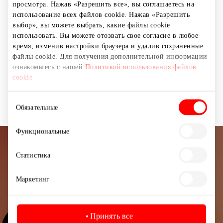
просмотра. Нажав «Разрешить все», вы соглашаетесь на
миллиона клиентов, а также команду профессионалов
использование всех файлов cookie. Нажав «Разрешить
численностью около 3 000 человек и стремится стать
выбор», вы можете выбрать, какие файлы cookie
лидирующим поставщиком финансовых услуг для
использовать. Вы можете отозвать свое согласие в любое
бизнеса и предприимчивых людей, отличающихся
время, изменив настройки браузера и удалив сохраненные
финансовой активностью.
файлы cookie. Для получения дополнительной информации
ознакомьтесь с нашей
Политикой использования файлов
cookie
Банки, быстрые кредиты
Услуги
Выбор
Обязательные
согласия
Функциональные
Подписывайтесь на рассылку
Статистика
новостей
Маркетинг
Узнайте первыми о лучших предложениях,
мероприятиях и самой свежей информации от
торгового центра AKROPOLIS.
Принять все