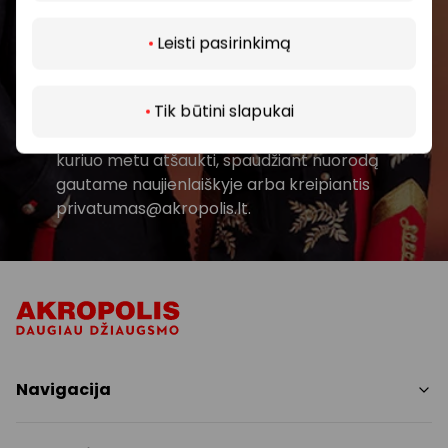
Prenumeruoti
Daugiau
Leisti pasirinkimą
Spustelėdamas „Prenumeruoti“ sutinki gauti
PPC AKROPOLIS naujienas. Dėl to AKROPOLIS
Tik būtini slapukai
GROUP, UAB Tavo el. pašto duomenis tvarkys
naujienlaiškių siuntimo tikslu. Sutikimą galėsi bet
kuriuo metu atšaukti, spaudžiant nuorodą
gautame naujienlaiškyje arba kreipiantis
privatumas@akropolis.lt.
Navigacija
Parduotuvės