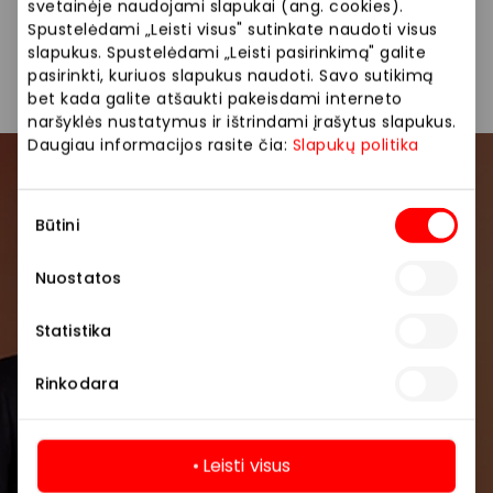
svetainėje naudojami slapukai (ang. cookies).
Spustelėdami „Leisti visus" sutinkate naudoti visus
Kita
Parduotuvės
slapukus. Spustelėdami „Leisti pasirinkimą" galite
pasirinkti, kuriuos slapukus naudoti. Savo sutikimą
bet kada galite atšaukti pakeisdami interneto
naršyklės nustatymus ir ištrindami įrašytus slapukus.
Daugiau informacijos rasite čia:
Slapukų politika
Prisijunkite prie mūsų
Sutikimo
bendruomenės
Būtini
pasirinkimas
Pirmieji sužinokite apie geriausius pasiūlymus,
Nuostatos
renginius ir naujausią informaciją iš AKROPOLIS
prekybos centro.
Statistika
Rinkodara
Leisti visus