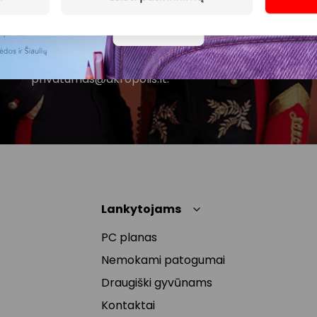
UAB Tavo el. pašto duomenis tvarkys naujienlaiškių
siuntimo tikslu. Sutikimą galėsi bet kuriuo metu
Daugiau
atšaukti, spaudžiant nuorodą gautame
naujienlaiškyje arba kreipiantis
privatumas@akropolis.lt.
Lankytojams
PC planas
Nemokami patogumai
Draugiški gyvūnams
Kontaktai