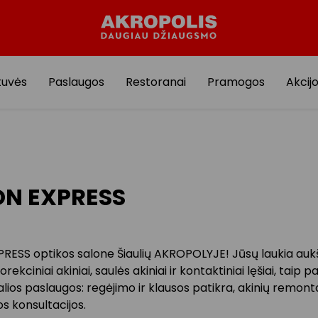
tuvės
Paslaugos
Restoranai
Pramogos
Akcij
ON EXPRESS
PRESS optikos salone Šiaulių AKROPOLYJE! Jūsų laukia auk
ekciniai akiniai, saulės akiniai ir kontaktiniai lęšiai, taip p
lios paslaugos: regėjimo ir klausos patikra, akinių remonta
os konsultacijos.