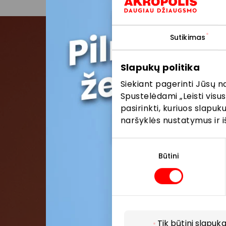
Sutikimas
Pris
Slapukų politika
Siekiant pagerinti Jūsų n
Pirmieji su
Spustelėdami „Leisti visus
pasirinkti, kuriuos slapu
naršyklės nustatymus ir i
Sutikimo
pasirinkimas
Būtini
Tik būtini slapuka