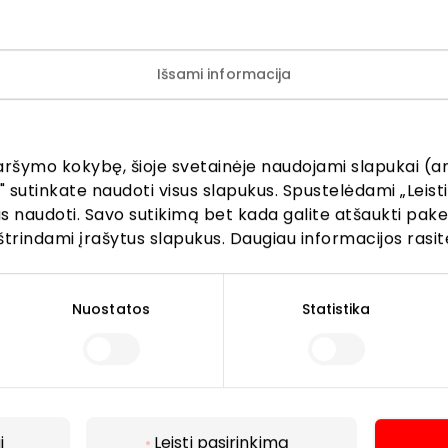
Išsami informacija
ijunkite prie mūsų bendruo
aršymo kokybę, šioje svetainėje naudojami slapukai (an
žinokite apie geriausius pasiūlymus, renginius ir naujausią in
" sutinkate naudoti visus slapukus. Spustelėdami „Leisti
AKROPOLIS prekybos centro.
kus naudoti. Savo sutikimą bet kada galite atšaukti pak
štrindami įrašytus slapukus. Daugiau informacijos rasit
Nuostatos
Statistika
Prenumeruoti
Spustelėdamas „Prenumeruoti“ sutinki gauti PPC
AKROPOLIS naujienas. Dėl to AKROPOLIS GROUP,
i
Leisti pasirinkimą