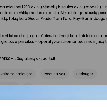
š daugiau nei 1200 akinių rėmelių ir saulės akinių modelių – 
klasikos iki ryškių mados akcentų. Atraskite garsiausių pasa
klų, tokių kaip Gucci, Prada, Tom Ford, Ray-Ban ir daugeli
ni laboratorija pasirūpins, kad nauji korekciniai akiniai 
greitai, o prireikus – operatyviai suremontuosime ir jūsų 
PRESS – Jūsų akinių ekspertai!
 sveikatos paslaugos
Parduotuvės
Paslaugos
 ir optikos