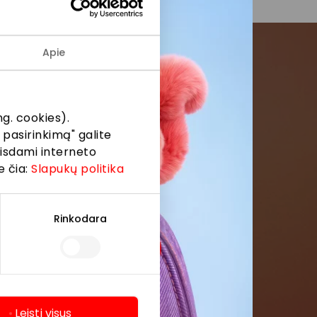
Apie
menės
g. cookies).
formaciją iš
 pasirinkimą" galite
eisdami interneto
e čia:
Slapukų politika
Rinkodara
Leisti visus