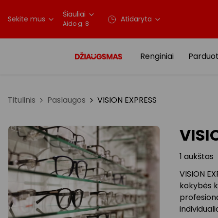
Šiauliai
Sekite mus
Atidaryta
Aido g. 8
Renginiai
Parduo
Titulinis
Paslaugos
VISION EXPRESS
VISI
1 aukštas
VISION EX
kokybės kor
profesiona
individuali