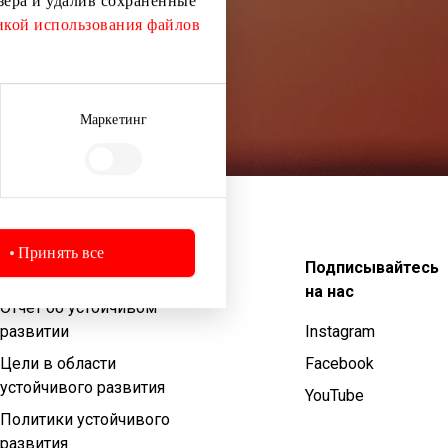
узера и удалив сохраненные
кой использования файлов
Маркетинг
Принять все
Устойчивое развитие
Подписывайтесь
на нас
Отчет об устойчивом
развитии
Instagram
Цели в области
Facebook
устойчивого развития
YouTube
Политики устойчивого
развития