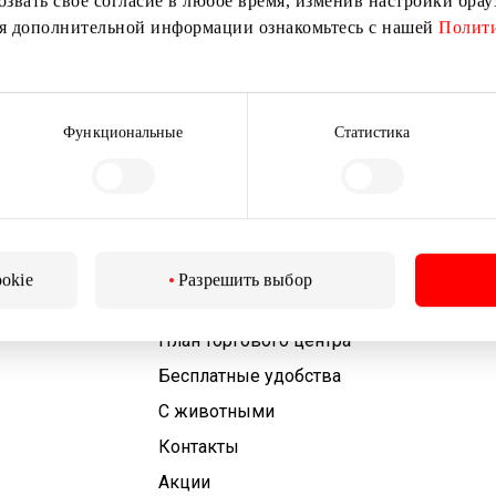
озвать свое согласие в любое время, изменив настройки бра
ия дополнительной информации ознакомьтесь с нашей
Полити
Подписываясь на рассылку, вы подтверждаете, что
вам исполнилось 13 лет.
Функциональные
Статистика
ookie
Разрешить выбор
Для посетителей
План торгового центра
Бесплатные удобства
С животными
Контакты
Aкции