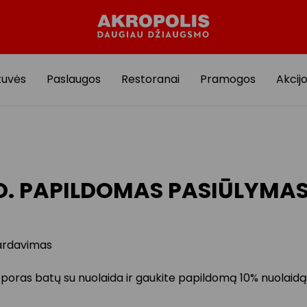
tuvės
Paslaugos
Restoranai
Pramogos
Akcij
. PAPILDOMAS PASIŪLYMA
ardavimas
2 poras batų su nuolaida ir gaukite papildomą 10% nuolaid