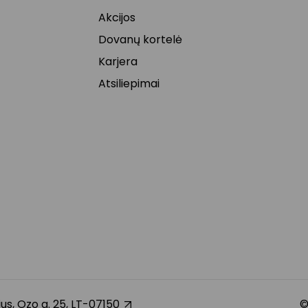
Akcijos
Dovanų kortelė
Karjera
Atsiliepimai
nius, Ozo g. 25, LT-07150
©