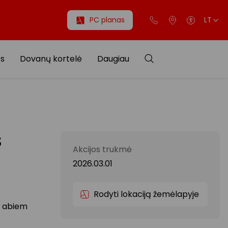
PC planas
LT
os
Dovanų kortelė
Daugiau
S
Akcijos trukmė
2026.03.01
Rodyti lokaciją žemėlapyje
ą abiem