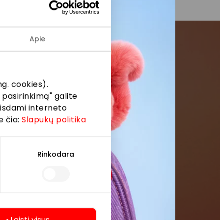
Apie
menės
g. cookies).
formaciją iš
 pasirinkimą" galite
eisdami interneto
e čia:
Slapukų politika
Rinkodara
Leisti visus