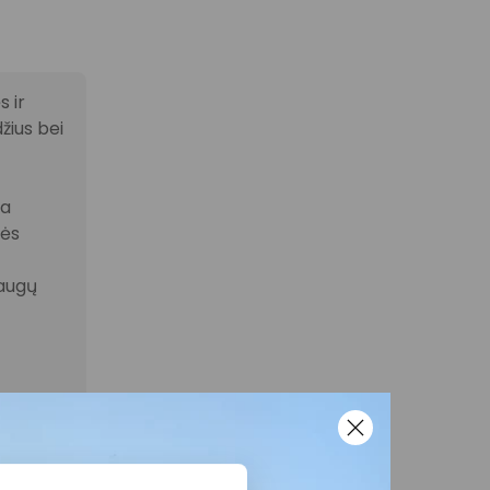
 ir
žius bei
la
nės
laugų