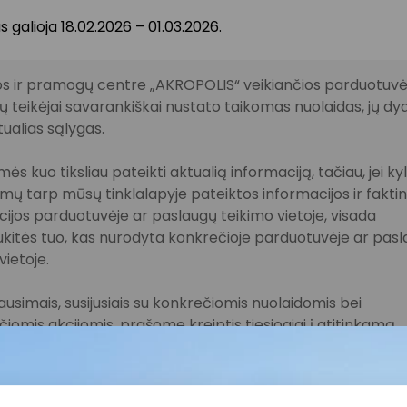
 galioja 18.02.2026 – 01.03.2026.
s ir pramogų centre „AKROPOLIS“ veikiančios parduotuvės
 teikėjai savarankiškai nustato taikomas nuolaidas, jų dyd
tualias sąlygas.
ės kuo tiksliau pateikti aktualią informaciją, tačiau, jei ky
imų tarp mūsų tinklalapyje pateiktos informacijos ir fakti
ijos parduotuvėje ar paslaugų teikimo vietoje, visada
kitės tuo, kas nurodyta konkrečioje parduotuvėje ar pas
vietoje.
lausimais, susijusiais su konkrečiomis nuolaidomis bei
iomis akcijomis, prašome kreiptis tiesiogiai į atitinkamą
uvę ar paslaugų teikimo vietą.