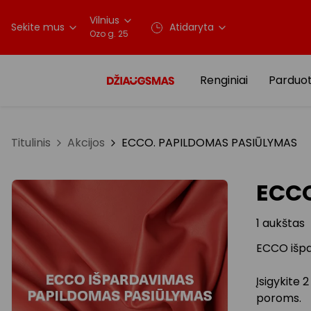
Vilnius
Sekite mus
Atidaryta
Ozo g. 25
Renginiai
Parduo
Titulinis
Akcijos
ECCO. PAPILDOMAS PASIŪLYMAS
ECCO
1 aukštas
ECCO išp
Įsigykite 
poroms.