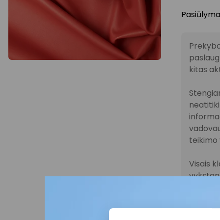
Pasiūlymas
Prekybo
paslaugų
kitas ak
Stengiam
neatitik
informac
vadovau
teikimo 
Visais k
vykstanč
parduot