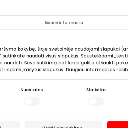
Išsami informacija
ijunkite prie mūsų bendruo
aršymo kokybę, šioje svetainėje naudojami slapukai (an
žinokite apie geriausius pasiūlymus, renginius ir naujausią in
" sutinkate naudoti visus slapukus. Spustelėdami „Leisti
AKROPOLIS prekybos centro.
kus naudoti. Savo sutikimą bet kada galite atšaukti pak
štrindami įrašytus slapukus. Daugiau informacijos rasit
Nuostatos
Statistika
Prenumeruoti
Spustelėdamas „Prenumeruoti“ sutinki gauti PPC
i
Leisti pasirinkimą