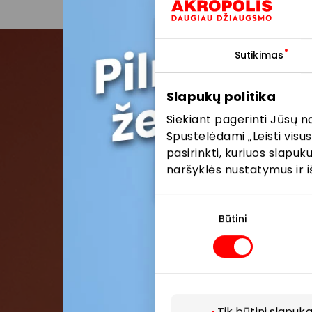
Sutikimas
Pris
Slapukų politika
Siekiant pagerinti Jūsų n
Pirmieji su
Spustelėdami „Leisti visus
pasirinkti, kuriuos slapu
naršyklės nustatymus ir i
Sutikimo
pasirinkimas
Būtini
Tik būtini slapuka