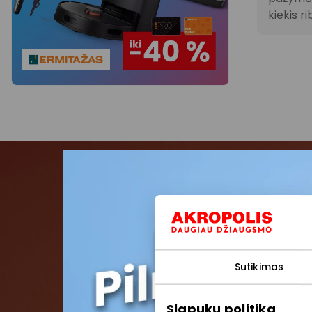
kiekis ri
Pris
Pirmieji su
Sutikimas
Slapukų politika