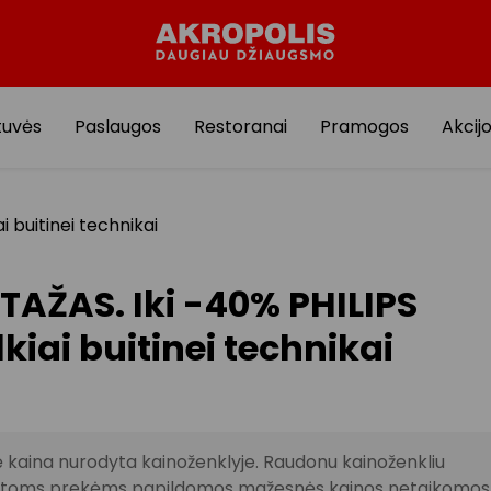
tuvės
Paslaugos
Restoranai
Pramogos
Akcij
 buitinei technikai
TAŽAS. Iki -40% PHILIPS
kiai buitinei technikai
ė kaina nurodyta kainoženklyje. Raudonu kainoženkliu
oms prekėms papildomos mažesnės kainos netaikomos.