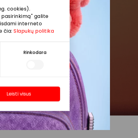
g. cookies).
 pasirinkimą" galite
eisdami interneto
e čia:
Slapukų politika
Rinkodara
Leisti visus