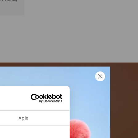
menės
formaciją iš
Apie