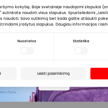
aršymo kokybę, šioje svetainėje naudojami slapukai (an
" sutinkate naudoti visus slapukus. Spustelėdami „Leisti
kus naudoti. Savo sutikimą bet kada galite atšaukti pak
Prenumeruoti
štrindami įrašytus slapukus. Daugiau informacijos rasit
Spustelėdamas „Prenumeruoti“ sutinki gauti PPC
AKROPOLIS naujienas. Dėl to AKROPOLIS GROUP,
Nuostatos
Statistika
UAB Tavo el. pašto duomenis tvarkys naujienlaiškių
siuntimo tikslu. Sutikimą galėsi bet kuriuo metu
atšaukti, spaudžiant nuorodą gautame
naujienlaiškyje arba kreipiantis
privatumas@akropolis.lt.
i
Leisti pasirinkimą
Daugiau