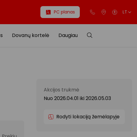
PC planas
LT
os
Dovanų kortelė
Daugiau
Akcijos trukmė
Nuo 2026.04.01
iki
2026.05.03
Rodyti lokaciją žemėlapyje
 Prekių