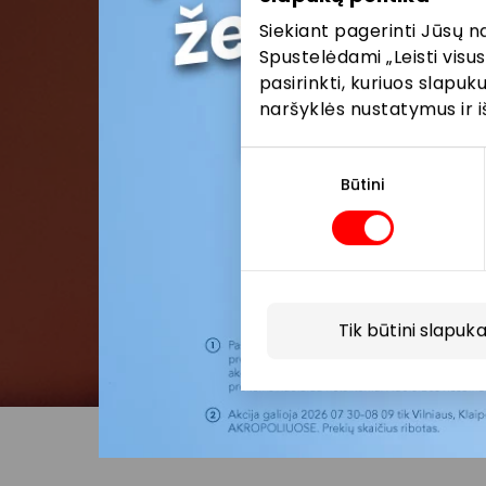
Siekiant pagerinti Jūsų n
Spustelėdami „Leisti visus
pasirinkti, kuriuos slapu
naršyklės nustatymus ir i
Sutikimo
pasirinkimas
Būtini
Tik būtini slapuka