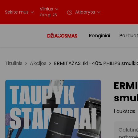
Vilnius
Sekite mus
Atidaryta
Ozo g. 25
Renginiai
Parduo
Titulinis
Akcijos
ERMITAŽAS. Iki -40% PHILIPS smulkiai
ERMI
smul
1 aukštas
Galutin
pažymėt