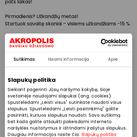
pats laikas!
Pirmadienis? Užkandžių metas!
Startuok savaitę skaniai – visiems užkandžiams -15 %.
Antradienis? Laikas lengviems patiekalams!
Salotos ir sriubos su 15 % nuolaida.
Sutikimas
Išsami informacija
Apie
Ateik, paragauk ir rask savo naują mėgstamiausią
patiekalą!
Slapukų politika
Prekybos ir pramogų centre „AKROPOLIS“
Siekiant pagerinti Jūsų naršymo kokybę, šioje
veikiančios parduotuvės ir paslaugų teikėjai
svetainėje naudojami slapukai (ang. cookies).
savarankiškai nustato taikomas nuolaidas, jų
Spustelėdami „Leisti visus" sutinkate naudoti visus
dydžius bei kitas aktualias sąlygas.
slapukus. Spustelėdami „Leisti pasirinkimą" galite
pasirinkti, kuriuos slapukus naudoti. Savo sutikimą
bet kada galite atšaukti pakeisdami interneto
Stengiamės kuo tiksliau pateikti aktualią
naršyklės nustatymus ir ištrindami įrašytus slapukus.
informaciją, tačiau, jei kyla neatitikimų tarp mūsų
Daugiau informacijos rasite čia:
Slapukų politika