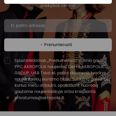
prekybos centro.
Prenumeruoti
Spustelėdamas „Prenumeruoti“ sutinki gauti
PPC AKROPOLIS naujienas. Dėl to AKROPOLIS
GROUP, UAB Tavo el. pašto duomenis tvarkys
naujienlaiškių siuntimo tikslu. Sutikimą galėsi bet
kuriuo metu atšaukti, spaudžiant nuorodą
gautame naujienlaiškyje arba kreipiantis
privatumas@akropolis.lt.