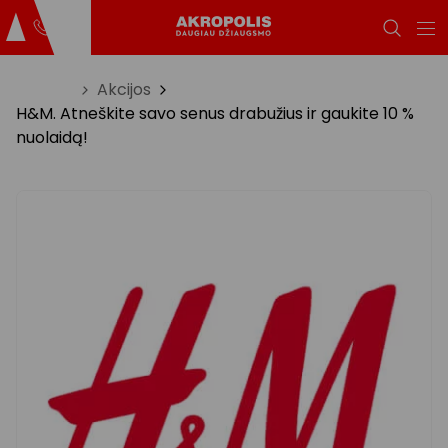
Titulinis
Akcijos
H&M. Atneškite savo senus drabužius ir gaukite 10 %
nuolaidą!