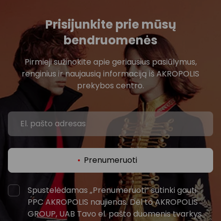
Prisijunkite prie mūsų
bendruomenės
Pirmieji sužinokite apie geriausius pasiūlymus,
renginius ir naujausią informaciją iš AKROPOLIS
prekybos centro.
Prenumeruoti
Spustelėdamas „Prenumeruoti“ sutinki gauti
PPC AKROPOLIS naujienas. Dėl to AKROPOLIS
GROUP, UAB Tavo el. pašto duomenis tvarkys