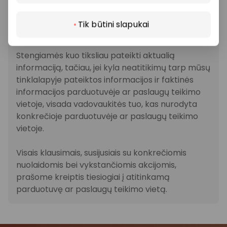
veikiančios parduotuvės ir paslaugų teikėjai
savarankiškai nustato taikomas nuolaidas, jų
Tik būtini slapukai
dydžius bei kitas aktualias sąlygas.
Stengiamės kuo tiksliau pateikti aktualią
informaciją, tačiau, jei kyla neatitikimų tarp mūsų
tinklalapyje pateiktos informacijos ir faktinės
informacijos parduotuvėje ar paslaugų teikimo
vietoje, visada vadovaukitės tuo, kas nurodyta
konkrečioje parduotuvėje ar paslaugų teikimo
vietoje.
Visais klausimais, susijusiais su konkrečiomis
nuolaidomis bei vykstančiomis akcijomis,
prašome kreiptis tiesiogiai į atitinkamą
parduotuvę ar paslaugų teikimo vietą.