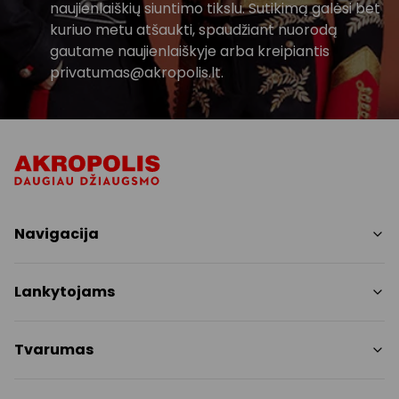
naujienlaiškių siuntimo tikslu. Sutikimą galėsi bet
kuriuo metu atšaukti, spaudžiant nuorodą
gautame naujienlaiškyje arba kreipiantis
privatumas@akropolis.lt.
Navigacija
Parduotuvės
Lankytojams
Paslaugos
Restoranai ir kavinės
PC planas
Tvarumas
Pramogos
Nemokami patogumai
Draugiški gyvūnams
Tvarumo tikslai