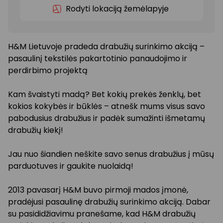
Rodyti lokaciją žemėlapyje
H&M Lietuvoje pradeda drabužių surinkimo akciją –
pasaulinį tekstilės pakartotinio panaudojimo ir
perdirbimo projektą
Kam švaistyti madą? Bet kokių prekės ženklų, bet
kokios kokybės ir būklės – atnešk mums visus savo
pabodusius drabužius ir padėk sumažinti išmetamų
drabužių kiekį!
Jau nuo šiandien neškite savo senus drabužius į mūsų
parduotuves ir gaukite nuolaidą!
2013 pavasarį H&M buvo pirmoji mados įmonė,
pradėjusi pasaulinę drabužių surinkimo akciją. Dabar
su pasididžiavimu pranešame, kad H&M drabužių