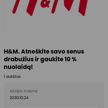
H&M. Atneškite savo senus
drabužius ir gaukite 10 %
nuolaidą!
1 aukštas
Akcijos trukmė
2030.10.24