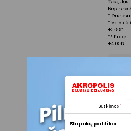
Taigi, Jū
Nepraleis
* Daugiau
* Vieno ži
+2.00D.
** Progres
+4.00D.
Prekybo
paslaugų
kitas ak
Stengiam
neatitik
informac
Sutikimas
vadovau
teikimo 
Slapukų politika