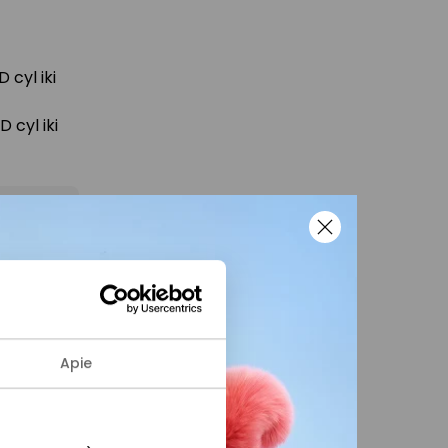
 cyl iki
 cyl iki
 ir
žius bei
la
nės
Apie
laugų