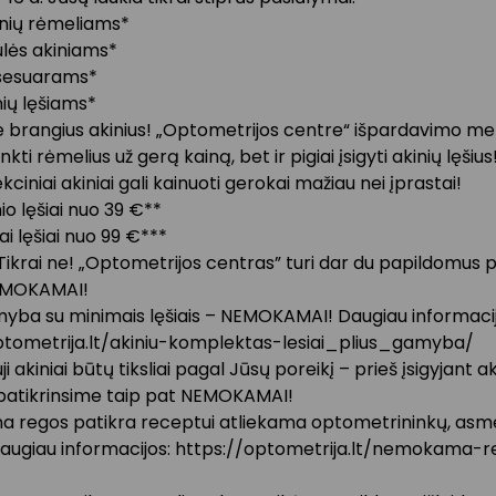
inių rėmeliams*
ulės akiniams*
ksesuarams*
nių lęšiams*
e brangius akinius! „Optometrijos centre“ išpardavimo met
rinkti rėmelius už gerą kainą, bet ir pigiai įsigyti akinių lęšius
ciniai akiniai gali kainuoti gerokai mažiau nei įprastai!
nio lęšiai nuo 39 €**
ai lęšiai nuo 99 €***
 Tikrai ne! „Optometrijos centras” turi dar du papildomus
NEMOKAMAI!
myba su minimais lęšiais – NEMOKAMAI! Daugiau informacij
ptometrija.lt/akiniu-komplektas-lesiai_plius_gamyba/
i akiniai būtų tiksliai pagal Jūsų poreikį – prieš įsigyjant ak
patikrinsime taip pat NEMOKAMAI!
regos patikra receptui atliekama optometrininkų, asm
daugiau informacijos: https://optometrija.lt/nemokama-