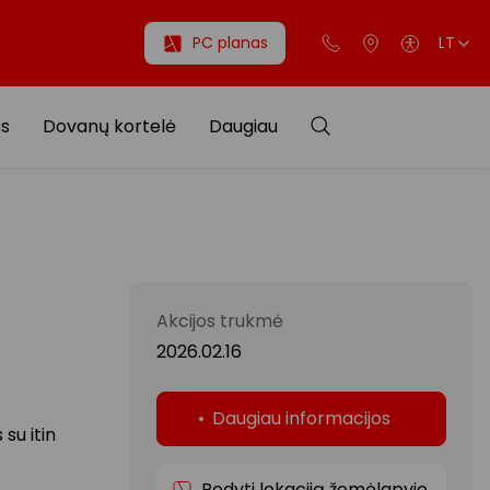
PC planas
LT
os
Dovanų kortelė
Daugiau
Akcijos trukmė
2026.02.16
Daugiau informacijos
su itin
Rodyti lokaciją žemėlapyje