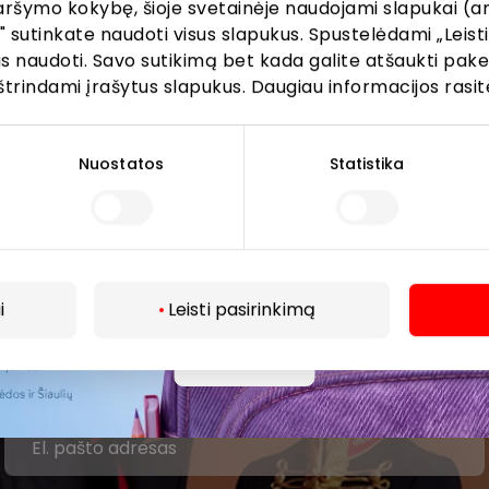
lausimais, susijusiais su konkrečiomis nuolaidomis bei
aršymo kokybę, šioje svetainėje naudojami slapukai (an
iomis akcijomis, prašome kreiptis tiesiogiai į atitinkamą
" sutinkate naudoti visus slapukus. Spustelėdami „Leisti
uvę ar paslaugų teikimo vietą.
kus naudoti. Savo sutikimą bet kada galite atšaukti pak
štrindami įrašytus slapukus. Daugiau informacijos rasit
Nuostatos
Statistika
ijunkite prie mūsų bendruo
i
Leisti pasirinkimą
žinokite apie geriausius pasiūlymus, renginius ir naujausią in
Daugiau
AKROPOLIS prekybos centro.