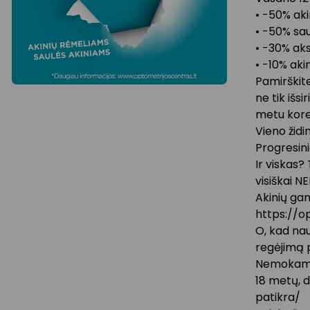
• -50% ak
• -50% sa
• -30% a
• -10% aki
Pamirškit
ne tik išsi
metu korek
Vieno židi
Progresini
Ir viskas?
visiškai 
Akinių ga
https://o
O, kad nauj
regėjimą 
Nemokama 
18 metų, 
patikra/