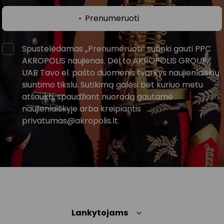
Prenumeruoti
Spustelėdamas „Prenumeruoti“ sutinki gauti PPC
AKROPOLIS naujienas. Dėl to AKROPOLIS GROUP,
UAB Tavo el. pašto duomenis tvarkys naujienlaiškių
siuntimo tikslu. Sutikimą galėsi bet kuriuo metu
atšaukti, spaudžiant nuorodą gautame
naujienlaiškyje arba kreipiantis
privatumas@akropolis.lt.
Lankytojams