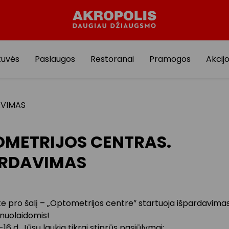
tuvės
Paslaugos
Restoranai
Pramogos
Akcij
AVIMAS
METRIJOS CENTRAS.
ARDAVIMAS
e pro šalį – „Optometrijos centre” startuoja išpardavimas 
 nuolaidomis!
-16 d. Jūsų laukia tikrai stiprūs pasiūlymai: