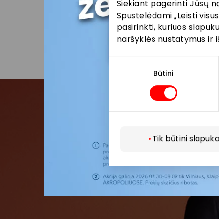
Visais k
Siekiant pagerinti Jūsų n
vykstanč
Spustelėdami „Leisti visus
parduot
pasirinkti, kuriuos slapu
naršyklės nustatymus ir i
Sutikimo
pasirinkimas
Būtini
Pris
Tik būtini slapuka
Pirmieji su