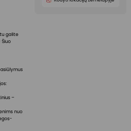
u galite
! Šiuo
 pasiūlymus
os:
inius –
enims nuo
regos-