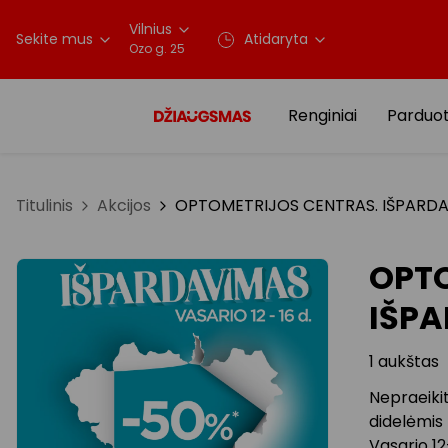
Vilnius
Sekite mus
Atidaryta
Ozo g. 25
Renginiai
Parduo
Titulinis
Akcijos
OPTOMETRIJOS CENTRAS. IŠPARD
OPTO
IŠP
1 aukštas
Nepraeikit
didelėmis
Vasario 12