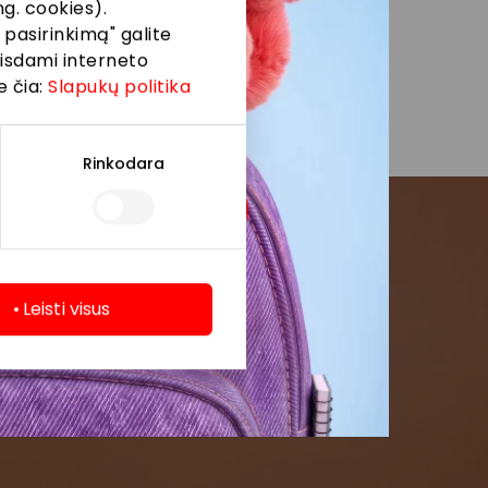
g. cookies).
 pasirinkimą" galite
eisdami interneto
e čia:
Slapukų politika
Rinkodara
menės
Leisti visus
formaciją iš