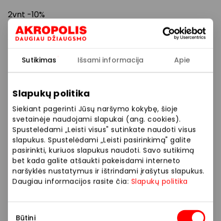
2vnt -10%
3vnt -15%
Sutikimas
Išsami informacija
Apie
Prekybos ir pramogų centre „AKROPOLIS“
veikiančios parduotuvės ir paslaugų teikėjai
Slapukų politika
savarankiškai nustato taikomas nuolaidas, jų
dydžius bei kitas aktualias sąlygas.
Siekiant pagerinti Jūsų naršymo kokybę, šioje
svetainėje naudojami slapukai (ang. cookies).
Stengiamės kuo tiksliau pateikti aktualią
Spustelėdami „Leisti visus" sutinkate naudoti visus
informaciją, tačiau, jei kyla neatitikimų tarp mūsų
slapukus. Spustelėdami „Leisti pasirinkimą" galite
pasirinkti, kuriuos slapukus naudoti. Savo sutikimą
tinklalapyje pateiktos informacijos ir faktinės
bet kada galite atšaukti pakeisdami interneto
informacijos parduotuvėje ar paslaugų teikimo
naršyklės nustatymus ir ištrindami įrašytus slapukus.
vietoje, visada vadovaukitės tuo, kas nurodyta
Daugiau informacijos rasite čia:
Slapukų politika
konkrečioje parduotuvėje ar paslaugų teikimo
vietoje.
Sutikimo
Būtini