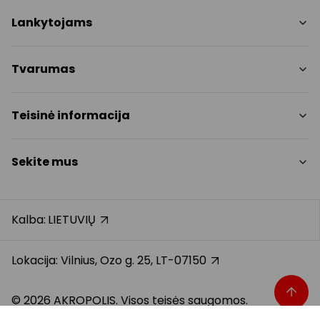
Parduotuvės
Lankytojams
Paslaugos
Restoranai ir kavinės
PC planas
Tvarumas
Pramogos
Nemokami patogumai
Draugiški gyvūnams
Tvarumo tikslai
Teisinė informacija
Kontaktai
Tvarumo ataskaita
Akcijos
Politikos
Prekybos centro taisyklės
Sekite mus
Dovanų kortelė
Slapukų politika
Karjera
Privatumo politika
Instagram
Atsiliepimai
Dovanų kortelės bendrosios taisyklės
Facebook
Kalba:
LIETUVIŲ
Pranešėjų apsauga
YouTube
Klientų aptarnavimo standartas
TikTok
Lokacija: Vilnius, Ozo g. 25, LT-07150
© 2026 AKROPOLIS. Visos teisės saugomos.