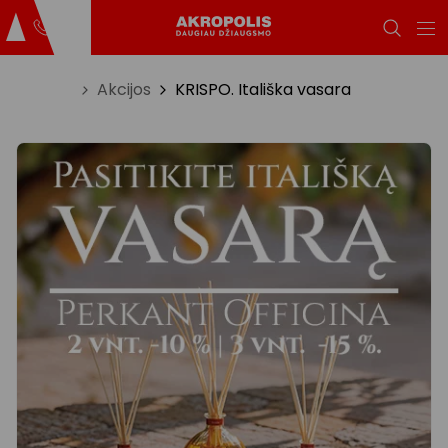
Titulinis
Akcijos
KRISPO. Itališka vasara