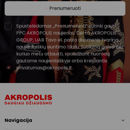
Prenumeruoti
Spustelėdamas „Prenumeruoti“ sutinki gauti
PPC AKROPOLIS naujienas. Dėl to AKROPOLIS
GROUP, UAB Tavo el. pašto duomenis tvarkys
naujienlaiškių siuntimo tikslu. Sutikimą galėsi bet
kuriuo metu atšaukti, spaudžiant nuorodą
gautame naujienlaiškyje arba kreipiantis
privatumas@akropolis.lt.
Navigacija