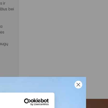
 ir
žius bei
la
nės
laugų