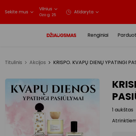
Vilnius
Sekite mus
Atidaryta
Ozo g. 25
Renginiai
Parduo
Titulinis
Akcijos
KRISPO. KVAPŲ DIENŲ YPATINGI PA
KRIS
PASI
1 aukštas
Atrinktie