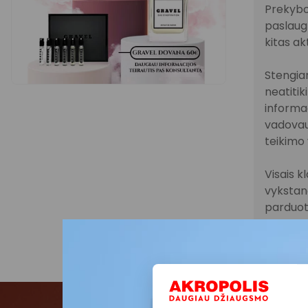
Prekybo
paslaugų
kitas ak
Stengiam
neatitik
informac
vadovau
teikimo 
Visais k
vykstanč
parduot