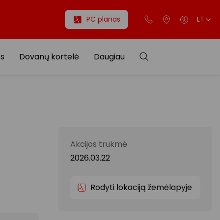
PC planas
LT
os
Dovanų kortelė
Daugiau
Akcijos trukmė
2026.03.22
Rodyti lokaciją žemėlapyje