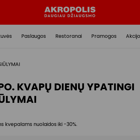
tuvės
Paslaugos
Restoranai
Pramogos
Akcij
SIŪLYMAI
PO. KVAPŲ DIENŲ YPATINGI
ŪLYMAI
ms kvepalams nuolaidos iki -30%.