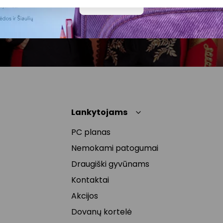
Daugiau
naujienlaiškyje arba kreipiantis
privatumas@akropolis.lt.
Lankytojams
PC planas
Nemokami patogumai
Draugiški gyvūnams
Kontaktai
Akcijos
Dovanų kortelė