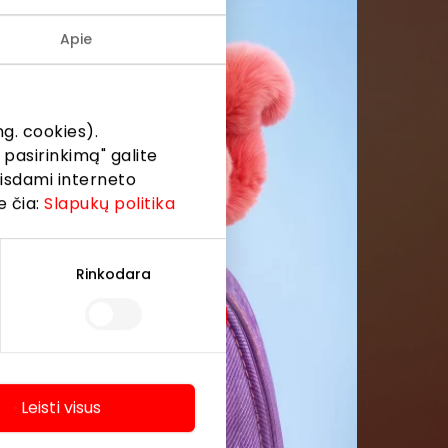
Apie
menės
formaciją iš
g. cookies).
 pasirinkimą" galite
eisdami interneto
e čia:
Slapukų politika
Rinkodara
Leisti visus