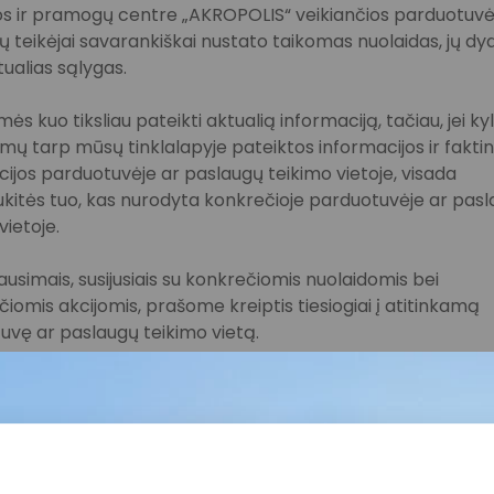
s ir pramogų centre „AKROPOLIS“ veikiančios parduotuvės
 teikėjai savarankiškai nustato taikomas nuolaidas, jų dyd
tualias sąlygas.
ės kuo tiksliau pateikti aktualią informaciją, tačiau, jei ky
imų tarp mūsų tinklalapyje pateiktos informacijos ir fakti
ijos parduotuvėje ar paslaugų teikimo vietoje, visada
kitės tuo, kas nurodyta konkrečioje parduotuvėje ar pas
vietoje.
lausimais, susijusiais su konkrečiomis nuolaidomis bei
iomis akcijomis, prašome kreiptis tiesiogiai į atitinkamą
uvę ar paslaugų teikimo vietą.