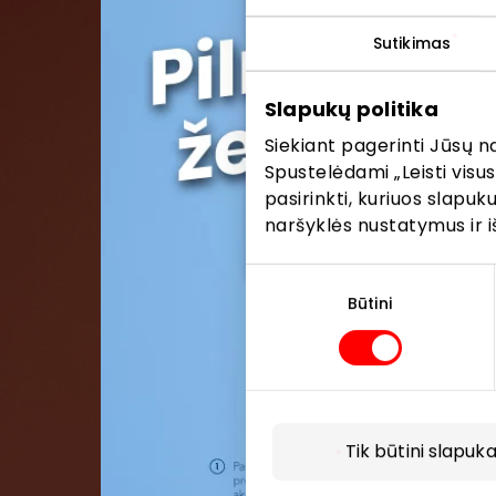
Sutikimas
Pris
Slapukų politika
Pirmieji su
Siekiant pagerinti Jūsų n
Spustelėdami „Leisti visus
pasirinkti, kuriuos slapu
naršyklės nustatymus ir i
Sutikimo
pasirinkimas
Būtini
Tik būtini slapuka