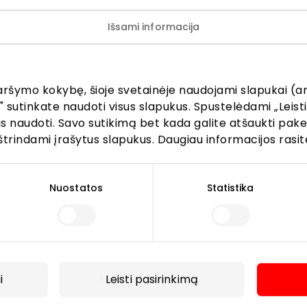
Išsami informacija
ijunkite prie mūsų bendruo
žinokite apie geriausius pasiūlymus, renginius ir naujausią in
aršymo kokybę, šioje svetainėje naudojami slapukai (an
AKROPOLIS prekybos centro.
" sutinkate naudoti visus slapukus. Spustelėdami „Leisti
kus naudoti. Savo sutikimą bet kada galite atšaukti pak
štrindami įrašytus slapukus. Daugiau informacijos rasit
Nuostatos
Statistika
Prenumeruoti
Spustelėdamas „Prenumeruoti“ sutinki gauti PPC
AKROPOLIS naujienas. Dėl to AKROPOLIS GROUP,
UAB Tavo el. pašto duomenis tvarkys naujienlaiškių
i
Leisti pasirinkimą
siuntimo tikslu. Sutikimą galėsi bet kuriuo metu
atšaukti, spaudžiant nuorodą gautame