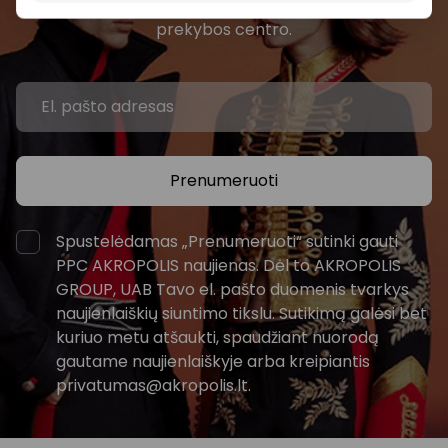
renginius ir naujausią informaciją iš AKROPOLIS
prekybos centro.
Prenumeruoti
Spustelėdamas „Prenumeruoti“ sutinki gauti
PPC AKROPOLIS naujienas. Dėl to AKROPOLIS
GROUP, UAB Tavo el. pašto duomenis tvarkys
naujienlaiškių siuntimo tikslu. Sutikimą galėsi bet
kuriuo metu atšaukti, spaudžiant nuorodą
gautame naujienlaiškyje arba kreipiantis
privatumas@akropolis.lt.