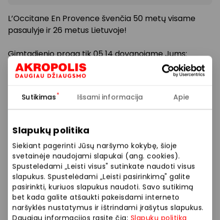
L’Occitane En Provence švenčia 50 metų visame
pasaulyje ir 26 metus Lietuvoje!
Gimtadienio proga tik 05 14 dovanojame Jums:
-25% pilnos kainos prekėms.
*Nuolaidos nesumuojamos ir taikomos tik pilnos
Sutikimas
Išsami informacija
Apie
kainos produktams su lojalumo kortele. Dovanų
kuponams ir rinkiniams nuolaida netaikoma.
Slapukų politika
Prekybos ir pramogų centre „AKROPOLIS“
Siekiant pagerinti Jūsų naršymo kokybę, šioje
veikiančios parduotuvės ir paslaugų teikėjai
svetainėje naudojami slapukai (ang. cookies).
Spustelėdami „Leisti visus" sutinkate naudoti visus
savarankiškai nustato taikomas nuolaidas, jų
slapukus. Spustelėdami „Leisti pasirinkimą" galite
dydžius bei kitas aktualias sąlygas.
pasirinkti, kuriuos slapukus naudoti. Savo sutikimą
bet kada galite atšaukti pakeisdami interneto
Stengiamės kuo tiksliau pateikti aktualią
naršyklės nustatymus ir ištrindami įrašytus slapukus.
informaciją, tačiau, jei kyla neatitikimų tarp mūsų
Daugiau informacijos rasite čia:
Slapukų politika