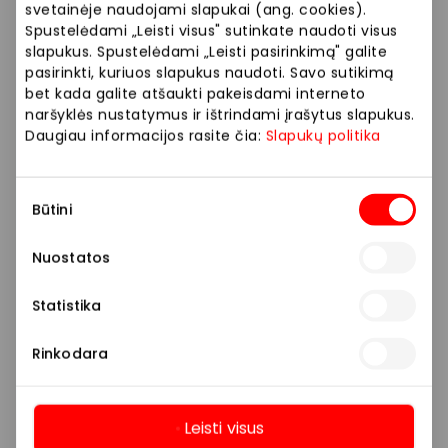
svetainėje naudojami slapukai (ang. cookies).
„Mobili prekyba“ – oficialus POCO atstovas.
Spustelėdami „Leisti visus" sutinkate naudoti visus
Daugiau informacijos ir ypatingų Kalėdinių pasiūlymų
slapukus. Spustelėdami „Leisti pasirinkimą" galite
Jūsų laukia „Mobili prekyba“ išmanioje parduotuvėje.
pasirinkti, kuriuos slapukus naudoti. Savo sutikimą
bet kada galite atšaukti pakeisdami interneto
naršyklės nustatymus ir ištrindami įrašytus slapukus.
Prekybos ir pramogų centre „AKROPOLIS“
Daugiau informacijos rasite čia:
Slapukų politika
veikiančios parduotuvės ir paslaugų teikėjai
savarankiškai nustato taikomas nuolaidas, jų
Sutikimo
dydžius bei kitas aktualias sąlygas.
Būtini
pasirinkimas
Stengiamės kuo tiksliau pateikti aktualią
Nuostatos
informaciją, tačiau, jei kyla neatitikimų tarp mūsų
tinklalapyje pateiktos informacijos ir faktinės
Statistika
informacijos parduotuvėje ar paslaugų teikimo
vietoje, visada vadovaukitės tuo, kas nurodyta
Rinkodara
konkrečioje parduotuvėje ar paslaugų teikimo
vietoje.
Leisti visus
Visais klausimais, susijusiais su konkrečiomis