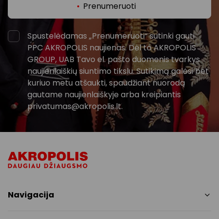
Prenumeruoti
Spustelėdamas „Prenumeruoti“ sutinki gauti
PPC AKROPOLIS naujienas. Dėl to AKROPOLIS
GROUP, UAB Tavo el. pašto duomenis tvarkys
naujienlaiškių siuntimo tikslu. Sutikimą galėsi bet
kuriuo metu atšaukti, spaudžiant nuorodą
gautame naujienlaiškyje arba kreipiantis
privatumas@akropolis.lt.
Navigacija
Parduotuvės