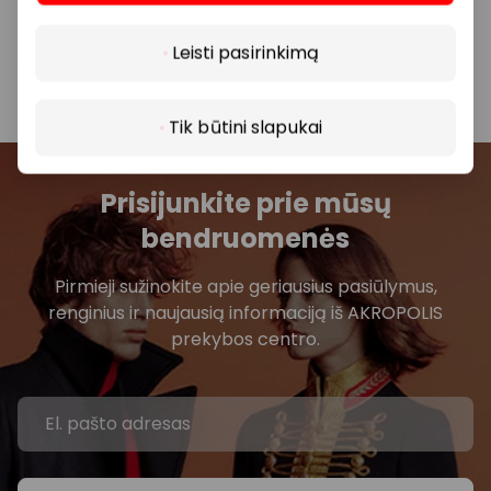
Daugiau
nuolaidomis bei vykstančiomis akcijomis,
prašome kreiptis tiesiogiai į atitinkamą
Leisti pasirinkimą
parduotuvę ar paslaugų teikimo vietą.
Tik būtini slapukai
Prisijunkite prie mūsų
bendruomenės
Pirmieji sužinokite apie geriausius pasiūlymus,
renginius ir naujausią informaciją iš AKROPOLIS
prekybos centro.