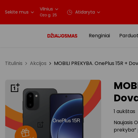
Vilnius
Sekite mus
Atidaryta
Ozo g. 25
Renginiai
Parduo
Titulinis
Akcijos
MOBILI PREKYBA. OnePlus 15R + Do
MOBI
Dov
1 aukštas
Naujasis 
prekyba“ 