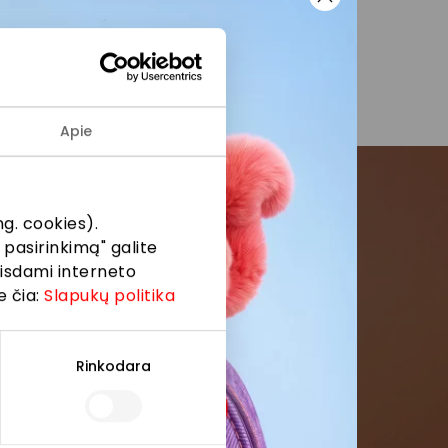
Apie
g. cookies).
menės
 pasirinkimą" galite
eisdami interneto
formaciją iš
e čia:
Slapukų politika
Rinkodara