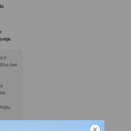
is
r
vėje.
 ir
žius bei
la
nės
laugų