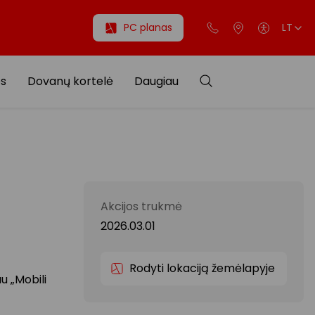
PC planas
LT
os
Dovanų kortelė
Daugiau
Akcijos trukmė
2026.03.01
Rodyti lokaciją žemėlapyje
u „Mobili