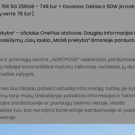
 15R 5G 256GB – 749 Eur + Dovanos: Dėklas ir 80W įkrovikl
 vertė 78 Eur)
ekyba“ – oficialus OnePlus atstovas. Daugiau informacijos i
pasiūlymų Jūsų laukia „Mobili prekyba“ išmanioje parduotu
s ir pramogų centre „AKROPOLIS“ veikiančios parduotuvės
 teikėjai savarankiškai nustato taikomas nuolaidas, jų dyd
tualias sąlygas.
ės kuo tiksliau pateikti aktualią informaciją, tačiau, jei ky
imų tarp mūsų tinklalapyje pateiktos informacijos ir fakti
ijos parduotuvėje ar paslaugų teikimo vietoje, visada
kitės tuo, kas nurodyta konkrečioje parduotuvėje ar pas
vietoje.
lausimais, susijusiais su konkrečiomis nuolaidomis bei