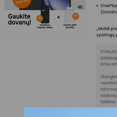
OnePlus
(Dovanų
„Mobili pr
ypatingų 
Prekybo
paslaugų
kitas ak
Stengiam
neatitik
informac
vadovau
teikimo 
Visais k