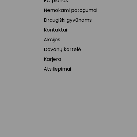
PC planas
Nemokami patogumai
Draugiški gyvūnams
Kontaktai
Akcijos
Dovanų kortelė
Karjera
Atsiliepimai