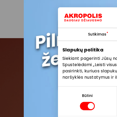
vykstanč
parduot
Sutikimas
Slapukų politika
Siekiant pagerinti Jūsų n
Pris
Spustelėdami „Leisti visus
pasirinkti, kuriuos slapu
Pirmieji su
naršyklės nustatymus ir i
Sutikimo
pasirinkimas
Būtini