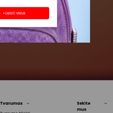
Leisti visus
Tvarumas
Sekite
mus