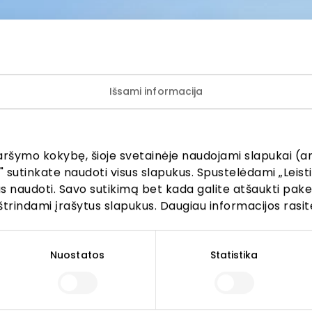
iomis akcijomis, prašome kreiptis tiesiogiai į atitinkamą
uvę ar paslaugų teikimo vietą.
Išsami informacija
aršymo kokybę, šioje svetainėje naudojami slapukai (an
ijunkite prie mūsų bendruo
" sutinkate naudoti visus slapukus. Spustelėdami „Leisti
kus naudoti. Savo sutikimą bet kada galite atšaukti pak
žinokite apie geriausius pasiūlymus, renginius ir naujausią in
štrindami įrašytus slapukus. Daugiau informacijos rasit
AKROPOLIS prekybos centro.
Nuostatos
Statistika