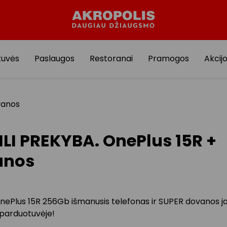
tuvės
Paslaugos
Restoranai
Pramogos
Akcij
vanos
LI PREKYBA. OnePlus 15R +
anos
OnePlus 15R 256Gb išmanusis telefonas ir SUPER dovanos ja
parduotuvėje!