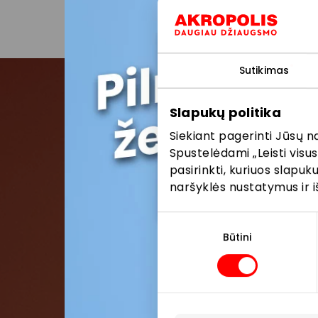
Sutikimas
Slapukų politika
Pris
Siekiant pagerinti Jūsų n
Spustelėdami „Leisti visus
Pirmieji su
pasirinkti, kuriuos slapu
naršyklės nustatymus ir i
Sutikimo
pasirinkimas
Būtini