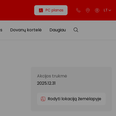
PC planas
LT
os
Dovanų kortelė
Daugiau
Akcijos trukmė
2025.12.31
Rodyti lokaciją žemėlapyje