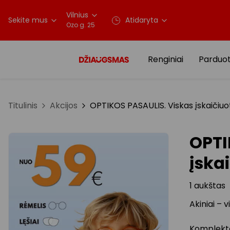
Vilnius
Sekite mus
Atidaryta
Ozo g. 25
Renginiai
Parduo
Titulinis
Akcijos
OPTIKOS PASAULIS. Viskas įskaičiu
OPTI
įska
1 aukštas
Akiniai – 
Komplektą 