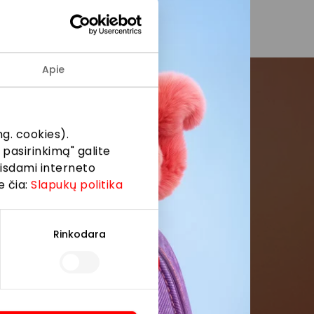
Apie
menės
g. cookies).
 pasirinkimą" galite
formaciją iš
eisdami interneto
e čia:
Slapukų politika
Rinkodara