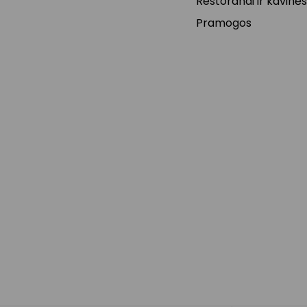
Restoranai ir kavinės
Pramogos