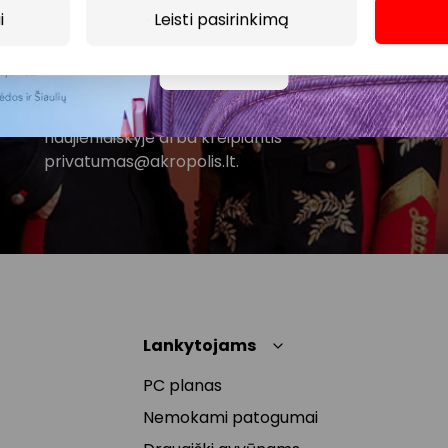
Spustelėdamas „Prenumeruoti“ sutinki gauti PPC
i
Leisti pasirinkimą
AKROPOLIS naujienas. Dėl to AKROPOLIS GROUP,
Daugiau
UAB Tavo el. pašto duomenis tvarkys naujienlaiškių
siuntimo tikslu. Sutikimą galėsi bet kuriuo metu
atšaukti, spaudžiant nuorodą gautame
naujienlaiškyje arba kreipiantis
privatumas@akropolis.lt.
Lankytojams
PC planas
Nemokami patogumai