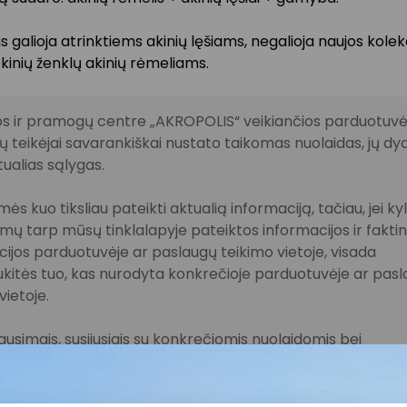
 galioja atrinktiems akinių lęšiams, negalioja naujos kolekc
kinių ženklų akinių rėmeliams.
s ir pramogų centre „AKROPOLIS“ veikiančios parduotuvės
 teikėjai savarankiškai nustato taikomas nuolaidas, jų dyd
tualias sąlygas.
ės kuo tiksliau pateikti aktualią informaciją, tačiau, jei ky
imų tarp mūsų tinklalapyje pateiktos informacijos ir fakti
ijos parduotuvėje ar paslaugų teikimo vietoje, visada
kitės tuo, kas nurodyta konkrečioje parduotuvėje ar pas
vietoje.
lausimais, susijusiais su konkrečiomis nuolaidomis bei
iomis akcijomis, prašome kreiptis tiesiogiai į atitinkamą
uvę ar paslaugų teikimo vietą.