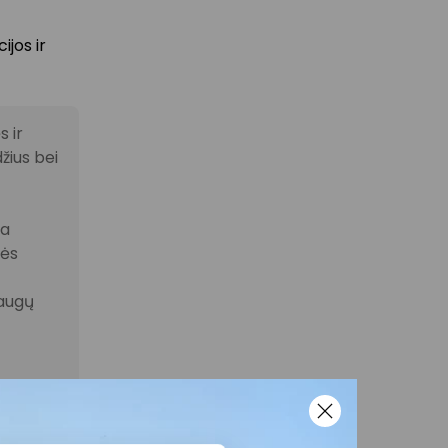
ijos ir
 ir
žius bei
la
nės
laugų