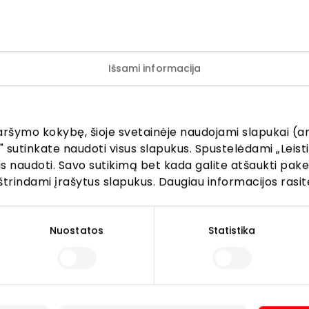
Išsami informacija
ijunkite prie mūsų bendruo
aršymo kokybę, šioje svetainėje naudojami slapukai (an
" sutinkate naudoti visus slapukus. Spustelėdami „Leisti
žinokite apie geriausius pasiūlymus, renginius ir naujausią in
kus naudoti. Savo sutikimą bet kada galite atšaukti pak
AKROPOLIS prekybos centro.
štrindami įrašytus slapukus. Daugiau informacijos rasit
Nuostatos
Statistika
Prenumeruoti