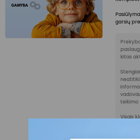
Pasiūlymas
garsių pre
Prekybo
paslaugų
kitas ak
Stengiam
neatitik
informac
vadovau
teikimo 
Visais k
vykstanč
parduot