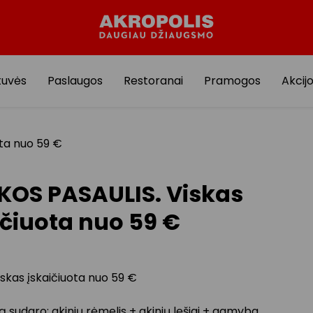
tuvės
Paslaugos
Restoranai
Pramogos
Akcij
ota nuo 59 €
KOS PASAULIS. Viskas
ičiuota nuo 59 €
viskas įskaičiuota nuo 59 €
sudaro: akinių rėmelis + akinių lęšiai + gamyba.