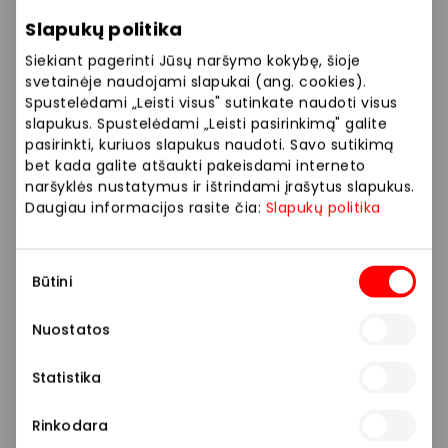
korekcinių akinių parinkimas (jei reikia);
Slapukų politika
korekcinių akinių receptas.
Siekiant pagerinti Jūsų naršymo kokybę, šioje
svetainėje naudojami slapukai (ang. cookies).
Spustelėdami „Leisti visus" sutinkate naudoti visus
*Pasiūlymas galioja lojalumo programos dalyviams
slapukus. Spustelėdami „Leisti pasirinkimą" galite
nuo 18 metų, pasirinkus paslaugą REGĖJIMO TYRIMAS
pasirinkti, kuriuos slapukus naudoti. Savo sutikimą
MINI. Vertė – 40 €. Pasiūlymas negalioja
bet kada galite atšaukti pakeisdami interneto
papildomoms paslaugoms, pvz., akispūdžio
naršyklės nustatymus ir ištrindami įrašytus slapukus.
matavimui ar biomikroskopijai.
Daugiau informacijos rasite čia:
Slapukų politika
Sutikimo
Prekybos ir pramogų centre „AKROPOLIS“
Būtini
pasirinkimas
veikiančios parduotuvės ir paslaugų teikėjai
savarankiškai nustato taikomas nuolaidas, jų
Nuostatos
dydžius bei kitas aktualias sąlygas.
Statistika
Stengiamės kuo tiksliau pateikti aktualią
informaciją, tačiau, jei kyla neatitikimų tarp mūsų
Rinkodara
tinklalapyje pateiktos informacijos ir faktinės