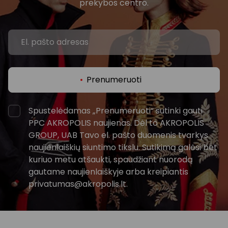
prekybos centro.
Prenumeruoti
Spustelėdamas „Prenumeruoti“ sutinki gauti
PPC AKROPOLIS naujienas. Dėl to AKROPOLIS
GROUP, UAB Tavo el. pašto duomenis tvarkys
naujienlaiškių siuntimo tikslu. Sutikimą galėsi bet
kuriuo metu atšaukti, spaudžiant nuorodą
gautame naujienlaiškyje arba kreipiantis
privatumas@akropolis.lt.