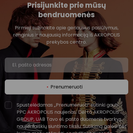
Prisijunkite prie mūsų
bendruomenės
Pirmieji sužinokite apie geriausius pasiūlymus,
renginius ir naujausią informaciją iš AKROPOLIS
prekybos centro.
Prenumeruoti
Spustelėdamas „Prenumeruoti“ sutinki gauti
PPC AKROPOLIS naujienas. Dėl to AKROPOLIS
GROUP, UAB Tavo el. pašto duomenis tvarkys
naujienlaiškių siuntimo tikslu. Sutikimą galėsi bet