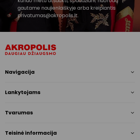
kuriuo metu atšaukti, spaudžiant nuorodą
gautame naujienlaiškyje arba kreipiantis
privatumas@akropolis.lt.
Navigacija
Parduotuvės
Lankytojams
Paslaugos
Restoranai ir kavinės
PC planas
Tvarumas
Pramogos
Nemokami patogumai
Draugiški gyvūnams
Tvarumo tikslai
Teisinė informacija
Kontaktai
Tvarumo ataskaita