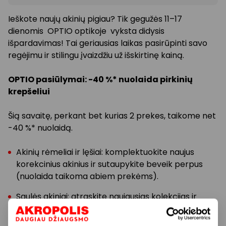
Ieškote naujų akinių pigiau?
Tik gegužės
11–17
dienomis
OPTIO optikoje
vyksta didysis
išpardavimas! Tai geriausias laikas pasirūpinti savo
regėjimu ir stilingu įvaizdžiu už išskirtinę kainą.
OPTIO pasiūlymai: -40 %* nuolaida pirkinių
krepšeliui
Šią savaitę, perkant bet kurias
2 prekes
, taikome net
-40 %* nuolaidą.
Akinių rėmeliai ir lęšiai:
komplektuokite naujus
korekcinius akinius ir sutaupykite beveik perpus
(nuolaida taikoma abiem prekėms).
Saulės akiniai:
atraskite naujausias kolekcijas ir
pasiruoškite vasarai stilingai.