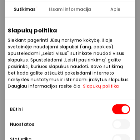
Kontaktiniai lęšiai:
perkant pakuotėmis – tai puiki
proga papildyti atsargas.
Sutikimas
Išsami informacija
Apie
Lęšių priežiūros priemonės:
skysčiai ir lašai akims
geriausia kaina.
Slapukų politika
Siekiant pagerinti Jūsų naršymo kokybę, šioje
Akinių aksesuarai:
dėklai, servetėlės ir kitos
svetainėje naudojami slapukai (ang. cookies).
smulkmenos pigiau.
Spustelėdami „Leisti visus" sutinkate naudoti visus
slapukus. Spustelėdami „Leisti pasirinkimą" galite
pasirinkti, kuriuos slapukus naudoti. Savo sutikimą
*Nuolaida taikoma perkant bet kokias dvi prekes.
bet kada galite atšaukti pakeisdami interneto
Nuolaidos netaikomos maisto papildams, klausos
naršyklės nustatymus ir ištrindami įrašytus slapukus.
aparatams ir jų priedams, paslaugoms. Pasiūlymas
Daugiau informacijos rasite čia:
Slapukų politika
negalioja ekskliuzyviniams prekių ženklams,
„Stellest“ ir „MiYOSMART“ akinių lęšiams. Akcijos
Sutikimo
nuolaidos nesumuojamos su kitų akcijų ar
Būtini
pasirinkimas
pasiūlymų nuolaidomis (nesumuojama su specialiu
pasiūlymu „Akiniai už 39 €“), daugiau informacijos
Nuostatos
optikose.
Statistika