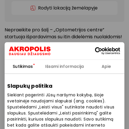
Rodyti lokaciją žemėlapyje
Nepraeikite pro šalį – „Optometrijos centre”
startuoja išpardavimas su itin didelėmis nuolaidomis!
Gegužės 14-17 d. Jūsų laukia tikrai stiprūs pasiūlymai:
-50% akinių rėmeliams*
Sutikimas
Išsami informacija
Apie
-50% saulės akiniams*
Slapukų politika
-30% aksesuarams*
Siekiant pagerinti Jūsų naršymo kokybę, šioje
svetainėje naudojami slapukai (ang. cookies).
Užsukite, kol nuolaidų lietus dar nesibaigė!
Spustelėdami „Leisti visus" sutinkate naudoti visus
slapukus. Spustelėdami „Leisti pasirinkimą" galite
pasirinkti, kuriuos slapukus naudoti. Savo sutikimą
*Prekybos ir pramogų centre „AKROPOLIS“
bet kada galite atšaukti pakeisdami interneto