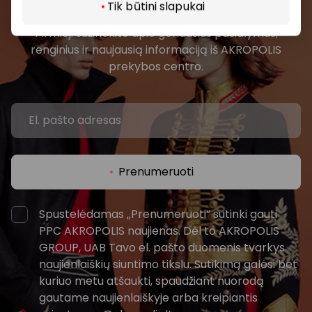
bendruomenės
Tik būtini slapukai
Pirmieji sužinokite apie geriausius pasiūlymus,
renginius ir naujausią informaciją iš AKROPOLIS
prekybos centro.
Prenumeruoti
Spustelėdamas „Prenumeruoti“ sutinki gauti
PPC AKROPOLIS naujienas. Dėl to AKROPOLIS
GROUP, UAB Tavo el. pašto duomenis tvarkys
naujienlaiškių siuntimo tikslu. Sutikimą galėsi bet
kuriuo metu atšaukti, spaudžiant nuorodą
gautame naujienlaiškyje arba kreipiantis