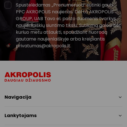
Spustelėdamas „Prenumeruoti“ sutinki gauti
PPC AKROPOLIS naujienas. Dėl to AKROPOLIS
GROUP, UAB Tavo el. pašto duomenis tvarkys
naujienlaiškių siuntimo tikslu. Sutikimą galėsi bet
kuriuo metu atšaukti, spaudžiant nuorodą
gautame naujienlaiškyje arba kreipiantis
privatumas@akropolis.lt.
Navigacija
Parduotuvės
Lankytojams
Paslaugos
Restoranai ir kavinės
PC planas