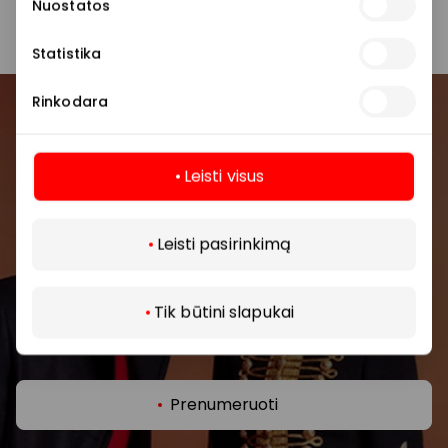
parduotuvę ar paslaugų teikimo vietą.
Nuostatos
Statistika
Rinkodara
Prisijunkite prie mūsų
bendruomenės
Leisti visus
Pirmieji sužinokite apie geriausius pasiūlymus,
Daugiau
renginius ir naujausią informaciją iš AKROPOLIS
Leisti pasirinkimą
prekybos centro.
Tik būtini slapukai
Prenumeruoti