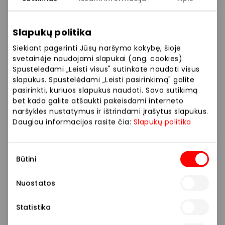
Slapukų politika
Siekiant pagerinti Jūsų naršymo kokybę, šioje
svetainėje naudojami slapukai (ang. cookies).
Spustelėdami „Leisti visus" sutinkate naudoti visus
slapukus. Spustelėdami „Leisti pasirinkimą" galite
pasirinkti, kuriuos slapukus naudoti. Savo sutikimą
bet kada galite atšaukti pakeisdami interneto
naršyklės nustatymus ir ištrindami įrašytus slapukus.
Daugiau informacijos rasite čia:
Slapukų politika
Sutikimo
Būtini
pasirinkimas
*Pasiūlymas galioja, kol yra dovanų.
Nuostatos
Prekybos ir pramogų centre „AKROPOLIS“
Statistika
veikiančios parduotuvės ir paslaugų teikėjai