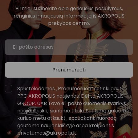
Pirmieji sužinokite apie geriausius pasiūlymus,
renginius ir naujausią informaciją iš AKROPOLIS
prekybos centro.
Prenumeruoti
Spustelėdamas „Prenumeruoti“ sutinki gauti
PPC AKROPOLIS naujienas. Dėl to AKROPOLIS
GROUP, UAB Tavo el. pašto duomenis tvarkys
naujienlaiškių siuntimo tikslu. Sutikimą galėsi bet
kuriuo metu atšaukti, spaudžiant nuorodą
gautame naujienlaiškyje arba kreipiantis
privatumas@akropolis.lt.