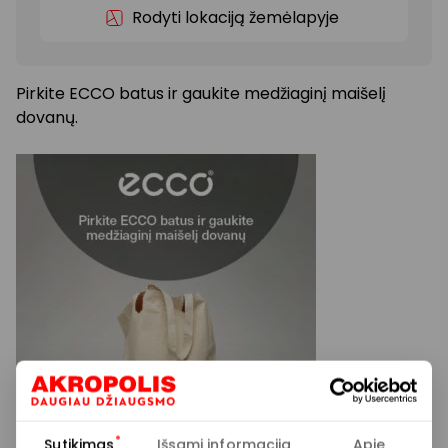
Rodyti lokaciją žemėlapyje
Pirkite ECCO batus ir gaukite medžiaginį maišelį
dovanų.
Sutikimas
Išsami informacija
Apie