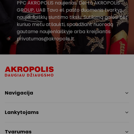
PPC AKROPOLIS naujienas. Dėl to AKROPOLIS
GROUP, UAB Tavo el. pašto duomenis tvarkys
naujienlaiškių siuntimo tikslu. Sutikimą galėsi bet
kuriuo metu atšaukti, spaudžiant nuorodą
gautame naujienlaiškyje arba kreipiantis
privatumas@akropolis.lt.
Navigacija
Parduotuvės
Lankytojams
Paslaugos
Restoranai ir kavinės
PC planas
Tvarumas
Pramogos
Nemokami patogumai