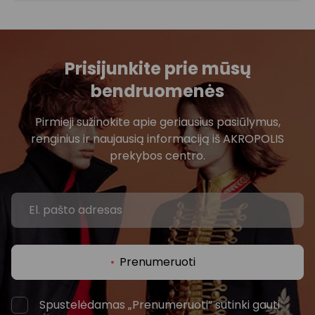
Prisijunkite prie mūsų
bendruomenės
Pirmieji sužinokite apie geriausius pasiūlymus,
renginius ir naujausią informaciją iš AKROPOLIS
prekybos centro.
Prenumeruoti
Spustelėdamas „Prenumeruoti“ sutinki gauti