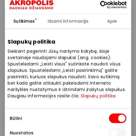
Perkant saulės akinius, 50 % nuolaida galios antriems
saulės akiniams.
Sutikimas
Išsami informacija
Apie
*Akcijos sąlygos:
nuolaida galioja tam pačiam pirkėjui perkant dvejus
Slapukų politika
akinius tą pačią dieną pagal tą patį akinių receptą;
Siekiant pagerinti Jūsų naršymo kokybę, šioje
nuolaida taikoma pigesnei prekei;
svetainėje naudojami slapukai (ang. cookies).
nuolaida korekciniams akiniams galioja tik perkant ir
Spustelėdami „Leisti visus" sutinkate naudoti visus
gaminant pilną akinių komplektą viename iš VISION
slapukus. Spustelėdami „Leisti pasirinkimą" galite
EXPRESS optikos salonų;
pasirinkti, kuriuos slapukus naudoti. Savo sutikimą
bet kada galite atšaukti pakeisdami interneto
nuolaidos negalioja akinių gamybai ir kitoms
naršyklės nustatymus ir ištrindami įrašytus slapukus.
paslaugoms bei ekskliuzyvinių prekės ženklų akinių
Daugiau informacijos rasite čia:
Slapukų politika
rėmeliams ir akiniams nuo saulės;
nuolaida nesumuojama su kitomis akcijomis ar
lojalumo programos nuolaidomis;
Sutikimo
Būtini
nuolaida skaičiuojama nuo pradinės prekių kainos ir
pasirinkimas
bus pritaikyta optikos kasoje.
Nuostatos