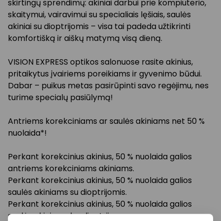
skirtingų sprendimų: akiniai darbui prie kompiuterio,
skaitymui, vairavimui su specialiais lęšiais, saulės
akiniai su dioptrijomis – visa tai padeda užtikrinti
komfortišką ir aiškų matymą visą dieną.
VISION EXPRESS optikos salonuose rasite akinius,
pritaikytus įvairiems poreikiams ir gyvenimo būdui.
Dabar – puikus metas pasirūpinti savo regėjimu, nes
turime specialų pasiūlymą!
Antriems korekciniams ar saulės akiniams net 50 %
nuolaida*!
Perkant korekcinius akinius, 50 % nuolaida galios
antriems korekciniams akiniams.
Perkant korekcinius akinius, 50 % nuolaida galios
saulės akiniams su dioptrijomis.
Perkant korekcinius akinius, 50 % nuolaida galios
saulės akiniams be dioptrijų.