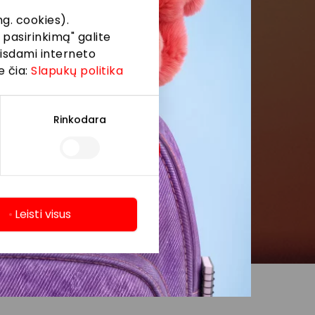
g. cookies).
 pasirinkimą" galite
eisdami interneto
e čia:
Slapukų politika
Rinkodara
Leisti visus