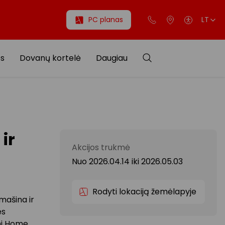
PC planas
LT
os
Dovanų kortelė
Daugiau
ir
Akcijos trukmė
Nuo 2026.04.14
iki
2026.05.03
Rodyti lokaciją žemėlapyje
mašina ir
ės
mi Home