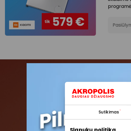
programė
Pasiūlym
Pris
Pirmieji su
Sutikimas
Slapukų politika