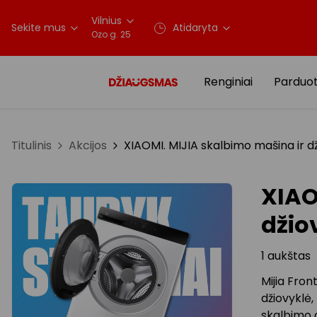
Vilnius
Sekite mus
Atidaryta
Ozo g. 25
Renginiai
Parduo
Titulinis
Akcijos
XIAOMI. MIJIA skalbimo mašina ir dž
XIAO
džiov
1 aukštas
Mijia Fron
džiovyklė,
skalbimo 