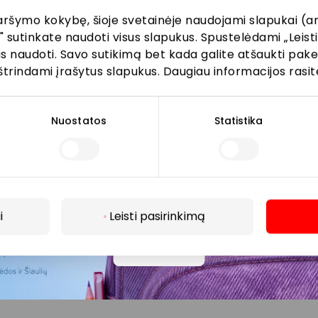
aršymo kokybę, šioje svetainėje naudojami slapukai (an
" sutinkate naudoti visus slapukus. Spustelėdami „Leisti
kus naudoti. Savo sutikimą bet kada galite atšaukti pak
Prenumeruoti
štrindami įrašytus slapukus. Daugiau informacijos rasit
Spustelėdamas „Prenumeruoti“ sutinki gauti PPC
AKROPOLIS naujienas. Dėl to AKROPOLIS GROUP,
Nuostatos
Statistika
UAB Tavo el. pašto duomenis tvarkys naujienlaiškių
siuntimo tikslu. Sutikimą galėsi bet kuriuo metu
atšaukti, spaudžiant nuorodą gautame
naujienlaiškyje arba kreipiantis
privatumas@akropolis.lt.
i
Leisti pasirinkimą
Daugiau