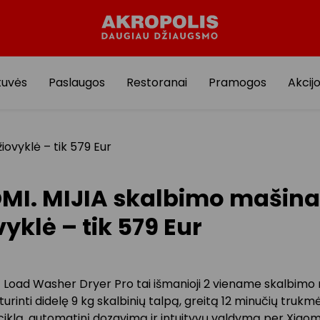
tuvės
Paslaugos
Restoranai
Pramogos
Akcij
iovyklė – tik 579 Eur
MI. MIJIA skalbimo mašina 
yklė – tik 579 Eur
t Load Washer Dryer Pro tai išmanioji 2 viename skalbimo 
 turinti didelę 9 kg skalbinių talpą, greitą 12 minučių trukm
ciklą, automatinį dozavimą ir intuityvų valdymą per Xiao