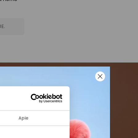
JE.
menės
formaciją iš
Apie