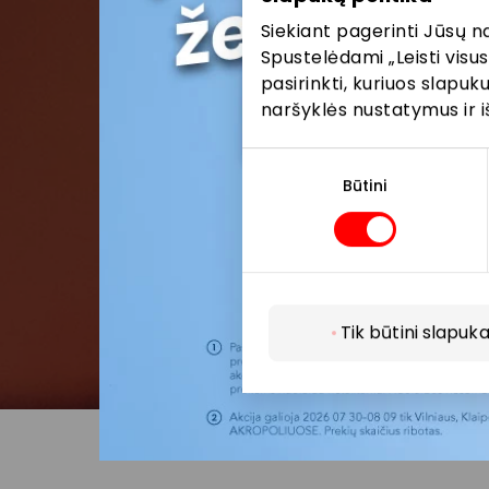
Siekiant pagerinti Jūsų n
Spustelėdami „Leisti visus
pasirinkti, kuriuos slapu
naršyklės nustatymus ir i
Sutikimo
pasirinkimas
Būtini
Tik būtini slapuka