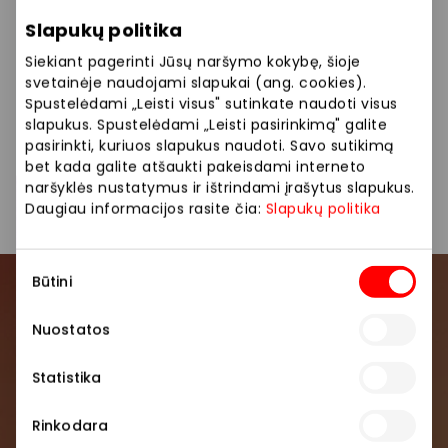
išrinkite advento kalendorių! Dabar iki -40% advento
Slapukų politika
kalendoriams! Kalėdų laukti daug smagiau su
kasdieniais siurprizais vaikams! Akcija galioja iki likučių
Siekiant pagerinti Jūsų naršymo kokybę, šioje
išpardavimo. Nuolaidos nesumuojamos ir taikomos
svetainėje naudojami slapukai (ang. cookies).
Spustelėdami „Leisti visus" sutinkate naudoti visus
pažymėtoms prekėms. Prekių kiekis ribotas.
slapukus. Spustelėdami „Leisti pasirinkimą" galite
Nepraleiskite progos ir apsilankykite mūsų
pasirinkti, kuriuos slapukus naudoti. Savo sutikimą
internetinėje parduotuvėje arba artimiausioje fizinėje
bet kada galite atšaukti pakeisdami interneto
parduotuvėje.
naršyklės nustatymus ir ištrindami įrašytus slapukus.
Daugiau informacijos rasite čia:
Slapukų politika
Sutikimo
Būtini
pasirinkimas
Prisijunkite prie mūsų
Nuostatos
bendruomenės
Statistika
Pirmieji sužinokite apie geriausius pasiūlymus,
renginius ir naujausią informaciją iš AKROPOLIS
Rinkodara
prekybos centro.