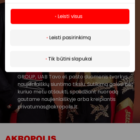
Leisti visus
Daugiau
Leisti pasirinkimą
Prenumeruoti
Tik būtini slapukai
Spustelėdamas „Prenumeruoti“ sutinki gauti
PPC AKROPOLIS naujienas. Dėl to AKROPOLIS
GROUP, UAB Tavo el. pašto duomenis tvarkys
naujienlaiškių siuntimo tikslu. Sutikimą galėsi bet
kuriuo metu atšaukti, spaudžiant nuorodą
gautame naujienlaiškyje arba kreipiantis
privatumas@akropolis.lt.