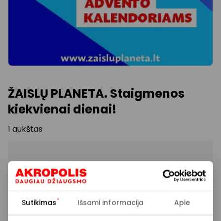
ŽAISLŲ PLANETA. Staigmenos
kiekvienai dienai!
1 aukštas
Rodyti lokaciją žemėlapyje
Sutikimas
Išsami informacija
Apie
Kurkite džiaugsmą su išankstinėmis dovanomis –