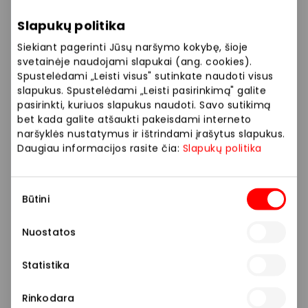
dioptrijų
Slapukų politika
nuolaida galioja tik tą pačią dieną užsakytiems /
Siekiant pagerinti Jūsų naršymo kokybę, šioje
nupirktiems korekciniams arba saulės akiniams
svetainėje naudojami slapukai (ang. cookies).
Spustelėdami „Leisti visus" sutinkate naudoti visus
nuolaidos negalioja naudojantis kitomis tuo metu
slapukus. Spustelėdami „Leisti pasirinkimą" galite
ZYNKY Optikoje esančiomis akcijomis
pasirinkti, kuriuos slapukus naudoti. Savo sutikimą
bet kada galite atšaukti pakeisdami interneto
nuolaida negalioja įsigyjant STILIAUS, MINIMALUS ir /
naršyklės nustatymus ir ištrindami įrašytus slapukus.
arba BAZINIS+ akinių komplektus
Daugiau informacijos rasite čia:
Slapukų politika
Sutikimo
Prekybos ir pramogų centre „AKROPOLIS“
Būtini
pasirinkimas
veikiančios parduotuvės ir paslaugų teikėjai
savarankiškai nustato taikomas nuolaidas, jų
Nuostatos
dydžius bei kitas aktualias sąlygas.
Statistika
Stengiamės kuo tiksliau pateikti aktualią
informaciją, tačiau, jei kyla neatitikimų tarp mūsų
Rinkodara