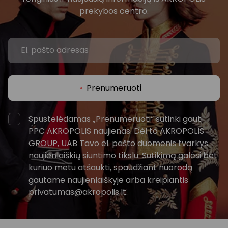
prekybos centro.
Prenumeruoti
Spustelėdamas „Prenumeruoti“ sutinki gauti
PPC AKROPOLIS naujienas. Dėl to AKROPOLIS
GROUP, UAB Tavo el. pašto duomenis tvarkys
naujienlaiškių siuntimo tikslu. Sutikimą galėsi bet
kuriuo metu atšaukti, spaudžiant nuorodą
gautame naujienlaiškyje arba kreipiantis
privatumas@akropolis.lt.