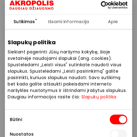
išgirsti, kad pasiilgo mokyklos draugų ir mokytojų“, –
dalijasi nuomonės formuotoja.
Sutikimas
Išsami informacija
Apie
Skirtingas vaikų amžius lemia ir nevienodus poreikius.
„Motiejus eis į penktą klasę, tad reikalingų
Slapukų politika
kanceliarinių prekių sąrašas labai skiriasi nuo
ankstesnių metų. Meilei, kuri šiemet bus antrokė,
Siekiant pagerinti Jūsų naršymo kokybę, šioje
reikės gana panašių dalykų kaip pirmoje klasėje.
svetainėje naudojami slapukai (ang. cookies).
Tiesa, mokykla kai kurias priemones suteikia, ypač
Spustelėdami „Leisti visus" sutinkate naudoti visus
slapukus. Spustelėdami „Leisti pasirinkimą" galite
visokiems projektams ir užsiėmimams, bet tėvams
pasirinkti, kuriuos slapukus naudoti. Savo sutikimą
vis tiek tenka nemažai pasirūpinti patiems“, – sako ji.
bet kada galite atšaukti pakeisdami interneto
naršyklės nustatymus ir ištrindami įrašytus slapukus.
Privačią mokyklą lankantiems vaikams taip pat
Daugiau informacijos rasite čia:
Slapukų politika
tenka įsigyti uniformas. Anot I. Mackevičienės, tai
padeda išvengti galvos skausmo, kuo aprengti vaikus.
Sutikimo
Būtini
pasirinkimas
„Belieka pasirūpinti tik laisvalaikio ir namų apranga,
taip pat sportine apranga lankomiems būreliams.
Nuostatos