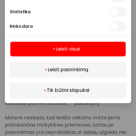
Manau, ir patiems vaikams yra smagu, kai visi klasėje
yra panašiai tvarkingai apsirengę, uniformos yra
Statistika
patogios ir gražios“, – pažymi moteris.
Rinkodara
Teikia pirmenybę kokybei
Paklausta, ar labai skiriasi vaikų pomėgiai ir kokie
Leisti visus
mylimiausi personažai karaliauja ant mokyklinių
Daugiau
prekių, I. Mackevičienė nusišypso – kaip ir dauguma
vaikų, abu praėjo skirtingus „mylimukų“ etapus.
Leisti pasirinkimą
„Buvo pas mus ir „Šunyčiai patruliai“, ir „Mikimauzas“, ir
vienaragių etapas. Šiemet Motiejus jau žengia į
Tik būtini slapukai
paauglystę, tad jo pasirinkimai jau kitokie, o Meilei
labiausiai patinka kačiukai“, – pasakoja ji.
Moteris neslepia, kad leidžia vaikams rinktis jiems
patinkančias mokyklines priemones, tačiau jei
pasirinkimas yra nepraktiškas ar labiau užgaida, nei