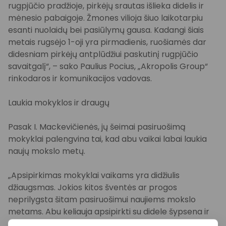
rugpjūčio pradžioje, pirkėjų srautas išlieka didelis ir
mėnesio pabaigoje. Žmones vilioja šiuo laikotarpiu
esanti nuolaidų bei pasiūlymų gausa. Kadangi šiais
metais rugsėjo 1-oji yra pirmadienis, ruošiamės dar
didesniam pirkėjų antplūdžiui paskutinį rugpjūčio
savaitgalį“, – sako Paulius Pocius, „Akropolis Group“
rinkodaros ir komunikacijos vadovas.
Laukia mokyklos ir draugų
Pasak I. Mackevičienės, jų šeimai pasiruošimą
mokyklai palengvina tai, kad abu vaikai labai laukia
naujų mokslo metų.
„Apsipirkimas mokyklai vaikams yra didžiulis
džiaugsmas. Jokios kitos šventės ar progos
neprilygsta šitam pasiruošimui naujiems mokslo
metams. Abu keliauja apsipirkti su didele šypsena ir
nuoširdžiai nori į mokyklą. Net vasarą teko ne kartą