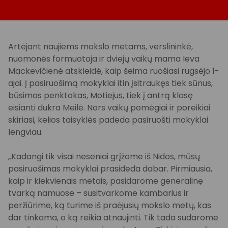
Artėjant naujiems mokslo metams, verslininkė,
nuomonės formuotoja ir dviejų vaikų mama Ieva
Mackevičienė atskleidė, kaip šeima ruošiasi rugsėjo 1-
ajai. Į pasiruošimą mokyklai itin įsitraukęs tiek sūnus,
būsimas penktokas, Motiejus, tiek į antrą klasę
eisianti dukra Meilė. Nors vaikų pomėgiai ir poreikiai
skiriasi, kelios taisyklės padeda pasiruošti mokyklai
lengviau.
„Kadangi tik visai neseniai grįžome iš Nidos, mūsų
pasiruošimas mokyklai prasideda dabar. Pirmiausia,
kaip ir kiekvienais metais, pasidarome generalinę
tvarką namuose – susitvarkome kambarius ir
peržiūrime, ką turime iš praėjusių mokslo metų, kas
dar tinkama, o ką reikia atnaujinti. Tik tada sudarome