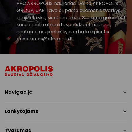
PPC AKROPOLIS naujienas. Dėl to AKROPOLIS
GROUP, UAB Tavo el. pašto duomenis tvarkys
naujienlaiškių siuntimo tikslu. Sutikimą galėsi bet
kuriuo metu atšaukti, spaudžiant nuorodą
gautame naujienlaiškyje arba kreipiantis
privatumas@akropolis.lt.
Navigacija
Parduotuvės
Lankytojams
Paslaugos
Restoranai ir kavinės
PC planas
Tvarumas