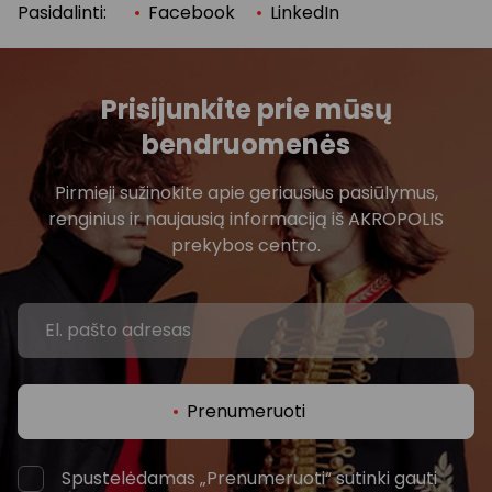
Pasidalinti:
Facebook
LinkedIn
Prisijunkite prie mūsų
bendruomenės
Pirmieji sužinokite apie geriausius pasiūlymus,
renginius ir naujausią informaciją iš AKROPOLIS
prekybos centro.
Prenumeruoti
Spustelėdamas „Prenumeruoti“ sutinki gauti