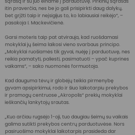
sąrašą ir su juo einame į parduotuvę. Pirkinių sąrašas
itin praverčia, nes be jo gali prisipirkti daug dalykų,
bet grįžti taip ir neįsigijus to, ko labiausiai reikėjo“, –
pasakoja I. Mackevičienė.
Garsi moteris taip pat atvirauja, kad ruošdamasi
mokyklai jų šeima laikosi vieno svarbaus principo.
„Mokyklai ruošiamės tik gyvai, nuėję į parduotuvę, nes
reikia pamatyti, paliesti, pasimatuoti – ypač kuprines
vaikams“, – sako nuomonės formuotoja.
Kad dauguma tėvų ir globėjų teikia pirmenybę
gyvam apsipirkimui, rodo ir šiuo laikotarpiu prekybos
ir pramogų centruose „Akropolis“ prekių mokyklai
ieškančių lankytojų srautas.
„Kuo arčiau rugsėjo 1-oji, tuo daugiau šeimų su vaikais
galima sutikti prekybos centrų parduotuvėse. Nors
pasiruošimo mokyklai laikotarpis prasideda dar