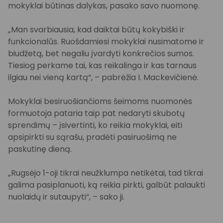
mokyklai būtinas dalykas, pasako savo nuomonę.
„Man svarbiausia, kad daiktai būtų kokybiški ir
funkcionalūs. Ruošdamiesi mokyklai nusimatome ir
biudžetą, bet negaliu įvardyti konkrečios sumos.
Tiesiog perkame tai, kas reikalinga ir kas tarnaus
ilgiau nei vieną kartą“, – pabrėžia I. Mackevičienė.
Mokyklai besiruošiančioms šeimoms nuomonės
formuotoja pataria taip pat nedaryti skubotų
sprendimų – įsivertinti, ko reikia mokyklai, eiti
apsipirkti su sąrašu, pradėti pasiruošimą ne
paskutinę dieną.
„Rugsėjo 1-oji tikrai neužklumpa netikėtai, tad tikrai
galima pasiplanuoti, ką reikia pirkti, galbūt palaukti
nuolaidų ir sutaupyti“, – sako ji.