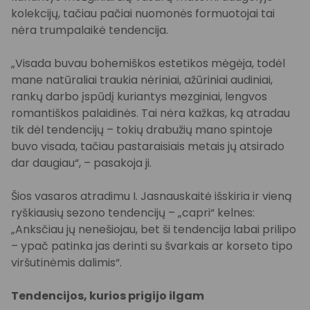
kolekcijų, tačiau pačiai nuomonės formuotojai tai
nėra trumpalaikė tendencija.
„Visada buvau bohemiškos estetikos mėgėja, todėl
mane natūraliai traukia nėriniai, ažūriniai audiniai,
rankų darbo įspūdį kuriantys mezginiai, lengvos
romantiškos palaidinės. Tai nėra kažkas, ką atradau
tik dėl tendencijų – tokių drabužių mano spintoje
buvo visada, tačiau pastaraisiais metais jų atsirado
dar daugiau“, – pasakoja ji.
Šios vasaros atradimu I. Jasnauskaitė išskiria ir vieną
ryškiausių sezono tendencijų – „capri“ kelnes:
„Anksčiau jų nenešiojau, bet ši tendencija labai prilipo
– ypač patinka jas derinti su švarkais ar korseto tipo
viršutinėmis dalimis“.
Tendencijos, kurios prigijo ilgam