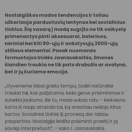
Nostalgiškos mados tendencijos ir toliau
užkariauja parduotuvių lentynas bei socialinius
tinklus. Šią vasarą į madą sugrįžo ne tik vaikystę
primenantys pinti aksesuarai, balerinos,
nėriniai bei kiti 90-ųjų ir ankstyvųjų 2000-ųjų
stiliaus elementai. Pasak nuomonės
formuotojos Inidės Jasnauskaitės, žmones
šiandien traukia ne tik pats drabužis ar avalynė,
bet ir jų kuriama emocija.
„Gyvename labai greitu tempu, todėl natūraliai
traukia tai, kas pažįstama, kelia gerus prisiminimus ir
suteikia jaukumo. Be to, mada sukasi ratu – kiekviena
karta iš naujo atranda tai, ką anksčiau nešiojo kitos
kartos. Socialiniai tinklai šį procesą dar labiau
paspartino. Nostalgija leidžia prisiminti praeitį ir ją
savaip interpretuoti“, – sako I. Jasnauskaitė.