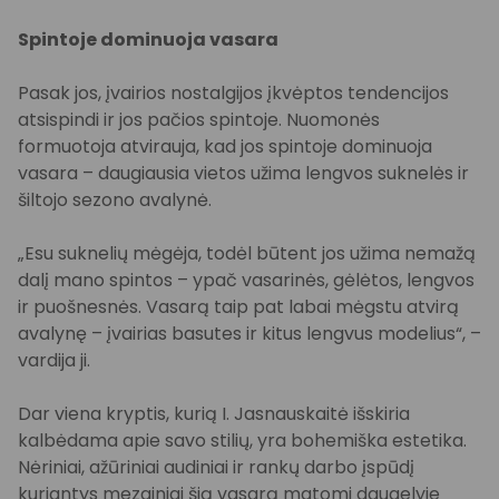
Spintoje dominuoja vasara
Pasak jos, įvairios nostalgijos įkvėptos tendencijos
atsispindi ir jos pačios spintoje. Nuomonės
formuotoja atvirauja, kad jos spintoje dominuoja
vasara – daugiausia vietos užima lengvos suknelės ir
šiltojo sezono avalynė.
„Esu suknelių mėgėja, todėl būtent jos užima nemažą
dalį mano spintos – ypač vasarinės, gėlėtos, lengvos
ir puošnesnės. Vasarą taip pat labai mėgstu atvirą
avalynę – įvairias basutes ir kitus lengvus modelius“, –
vardija ji.
Dar viena kryptis, kurią I. Jasnauskaitė išskiria
kalbėdama apie savo stilių, yra bohemiška estetika.
Nėriniai, ažūriniai audiniai ir rankų darbo įspūdį
kuriantys mezginiai šią vasarą matomi daugelyje