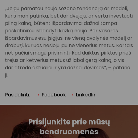
„Jeigu pamatau naujo sezono tendenciją ar modelį,
kuris man patinka, bet dar dvejoju, ar verta investuoti
pilną kainą, būtent išpardavimai dažnai tampa
paskatinimu išbandyti kažką naujo. Per vasaros
išpardavimus esu įsigijusi ne vieną avalynės modelį ar
drabužį, kuriuos nešioju jau ne vienerius metus. Kartais
net pačiai smagu prisiminti, kad daiktas pirktas prieš
trejus ar ketverius metus už labai gerą kainą, o vis
dar atrodo aktualiai ir yra dažnai dėvimas“, – pataria
ji.
Pasidalinti:
Facebook
LinkedIn
Prisijunkite prie mūsų
bendruomenės