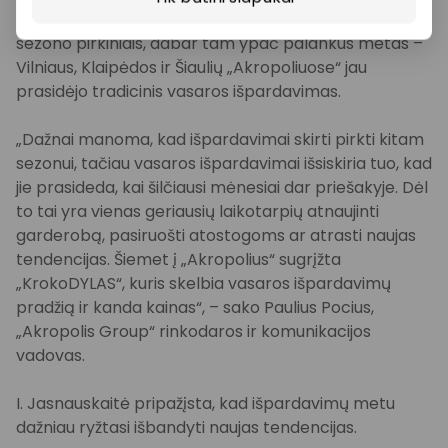
Tiems, kurie svarsto papildyti garderobą naujais
sezono pirkiniais, dabar tam ypač palankus metas –
Vilniaus, Klaipėdos ir Šiaulių „Akropoliuose“ jau
prasidėjo tradicinis vasaros išpardavimas.
„Dažnai manoma, kad išpardavimai skirti pirkti kitam
sezonui, tačiau vasaros išpardavimai išsiskiria tuo, kad
jie prasideda, kai šilčiausi mėnesiai dar priešakyje. Dėl
to tai yra vienas geriausių laikotarpių atnaujinti
garderobą, pasiruošti atostogoms ar atrasti naujas
tendencijas. Šiemet į „Akropolius“ sugrįžta
„KrokoDYLAS“, kuris skelbia vasaros išpardavimų
pradžią ir kanda kainas“, – sako Paulius Pocius,
„Akropolis Group“ rinkodaros ir komunikacijos
vadovas.
I. Jasnauskaitė pripažįsta, kad išpardavimų metu
dažniau ryžtasi išbandyti naujas tendencijas.