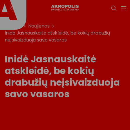
Titulinis
Naujienos
Inidė Jasnauskaitė atskleidė, be kokių drabužių
neįsivaizduoja savo vasaros
Inidė Jasnauskaitė
atskleidė, be kokių
drabužių neįsivaizduoja
savo vasaros