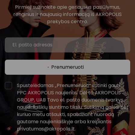
Pirmieji sužinokite apie geriausius pasiūlymus,
renginius ir naujausią informaciją iš AKROPOLIS
prekybos centro.
Prenumeruoti
Spustelėdamas „Prenumeruoti“ sutinki gauti
PPC AKROPOLIS naujienas. Dėl to AKROPOLIS
GROUP, UAB Tavo el. pašto duomenis tvarkys
naujienlaiškių siuntimo tikslu. Sutikimą galėsi bet
kuriuo metu atšaukti, spaudžiant nuorodą
gautame naujienlaiškyje arba kreipiantis
privatumas@akropolis.lt.