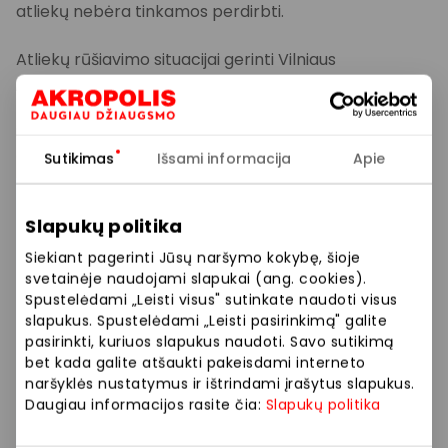
atliekų nebėra tinkamos perdirbti.
Atliekų rūšiavimo situacijai gerinti Vilniaus
„Akropolyje“ testuojama išmanioji šiukšliadėžė. Ji
naudoja kompiuterinės regos technologiją ir dirbtinį
intelektą, kuris atpažįsta atliekų tipą bei
automatiškai nukreipia jas į tinkamą konteinerį.
Sutikimas
Išsami informacija
Apie
Išmanioji šiukšliadėžė geba atpažinti popierių,
Slapukų politika
plastiką, stiklą, medieną, elektronikos komponentus
ir biologines atliekas. Pasak P. Pociaus, realiomis
Siekiant pagerinti Jūsų naršymo kokybę, šioje
sąlygomis jos rūšiavimo tikslumas yra apie 85 proc.
svetainėje naudojami slapukai (ang. cookies).
Spustelėdami „Leisti visus" sutinkate naudoti visus
slapukus. Spustelėdami „Leisti pasirinkimą" galite
„Įrenginyje taip pat įmontuotas ekranas, kuriame
pasirinkti, kuriuos slapukus naudoti. Savo sutikimą
rodoma informacija apie išrūšiuotų atliekų tipą, kiekį
bet kada galite atšaukti pakeisdami interneto
ir svorį. Sistema kaupia statistinius duomenis,
naršyklės nustatymus ir ištrindami įrašytus slapukus.
leidžiančius stebėti atliekų srautus bei analizuoti
Daugiau informacijos rasite čia:
Slapukų politika
rūšiavimo rezultatus. Vis tik svarbiausia, kad ji padeda
mažinti žmogiškųjų klaidų skaičių ir kartu palengvina