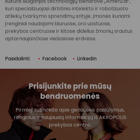
sukūrė Bulgarijos technologijų bendrovė „Ameru.ai“,
kuri specializuojasi dirbtinio intelekto ir robotizuoto
atliekų tvarkymo sprendimų srityje. Įmonės kuriami
įrenginiai naudojami biuruose, oro uostuose,
prekybos centruose ir kitose didelius žmonių srautus
aptarnaujančiose viešosiose erdvėse.
Pasidalinti:
Facebook
LinkedIn
Prisijunkite prie mūsų
bendruomenės
Pirmieji sužinokite apie geriausius pasiūlymus,
renginius ir naujausią informaciją iš AKROPOLIS
prekybos centro.