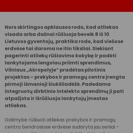
Nors skirtingos apklausos rodo, kad atliekas
visada arba dažnai rūšiuoja beveik 8 iš 10
Lietuvos gyventojų, praktika rodo, kad viešose
erdvėse tai daroma ne itin tiksliai. Siekiant
pagerinti atliekų rūšiavimo kokybę ir padėti
lankytojams lengviau priimti sprendimus,
Vilniaus „Akropolyje“ pradėtas pilotinis
projektas – prekybos ir pramogų centre įrengta
pirmoji išmanioji šiukšliadėžė. Padedama
integruotų dirbtinio intelekto sprendimų ji pati
atpažįsta ir išrūšiuoja lankytojų įmestas
atliekas.
Galimybė rūšiuoti atliekas prekybos ir pramogų
centro bendrosiose erdvėse sudaryta jau seniai –