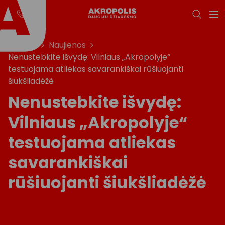
Titulinis
Naujienos
Nenustebkite išvydę: Vilniaus „Akropolyje“
testuojama atliekas savarankiškai rūšiuojanti
šiukšliadėžė
Nenustebkite išvydę:
Vilniaus „Akropolyje“
testuojama atliekas
savarankiškai
rūšiuojanti šiukšliadėžė