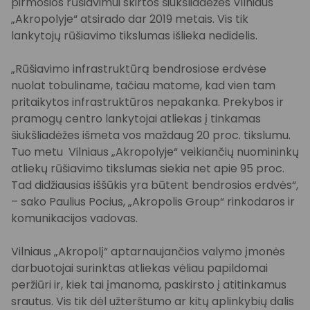
pirmosios rūšiavimui skirtos šiukšliadėžės Vilniaus
„Akropolyje“ atsirado dar 2019 metais. Vis tik
lankytojų rūšiavimo tikslumas išlieka nedidelis.
„Rūšiavimo infrastruktūrą bendrosiose erdvėse
nuolat tobuliname, tačiau matome, kad vien tam
pritaikytos infrastruktūros nepakanka. Prekybos ir
pramogų centro lankytojai atliekas į tinkamas
šiukšliadėžes išmeta vos maždaug 20 proc. tikslumu.
Tuo metu Vilniaus „Akropolyje“ veikiančių nuomininkų
atliekų rūšiavimo tikslumas siekia net apie 95 proc.
Tad didžiausias iššūkis yra būtent bendrosios erdvės“,
– sako Paulius Pocius, „Akropolis Group“ rinkodaros ir
komunikacijos vadovas.
Vilniaus „Akropolį“ aptarnaujančios valymo įmonės
darbuotojai surinktas atliekas vėliau papildomai
peržiūri ir, kiek tai įmanoma, paskirsto į atitinkamus
srautus. Vis tik dėl užterštumo ar kitų aplinkybių dalis