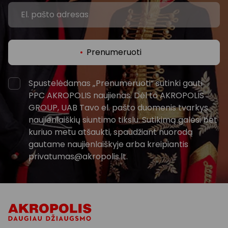
Prenumeruoti
Spustelėdamas „Prenumeruoti“ sutinki gauti
PPC AKROPOLIS naujienas. Dėl to AKROPOLIS
GROUP, UAB Tavo el. pašto duomenis tvarkys
naujienlaiškių siuntimo tikslu. Sutikimą galėsi bet
kuriuo metu atšaukti, spaudžiant nuorodą
gautame naujienlaiškyje arba kreipiantis
privatumas@akropolis.lt.