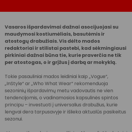
Vasaros išpardavimai dažnai asocijuojasi su
maudymosi kostiumėliais, basutėmis ir
atostogų drabužiais. Vis dėlto mados
redaktoriai ir stilistai pastebi, kad sėkmingiausi
pirkiniai dažnai būna tie, kurie praverčia ne tik
per atostogas, o ir grįžus į darbą ar mokyklą.
Tokie pasauliniai mados leidiniai kaip „Vogue“,
„InStyle“ ar „Who What Wear“ rekomenduoja
sezoninių išpardavimų metu vadovautis ne vien
tendencijomis, o vadinamosios kapsulinės spintos
principu – investuoti į universalius drabužius, kurie
lengvai dera tarpusavyje ir išlieka aktualūs pasikeitus
sezonui.