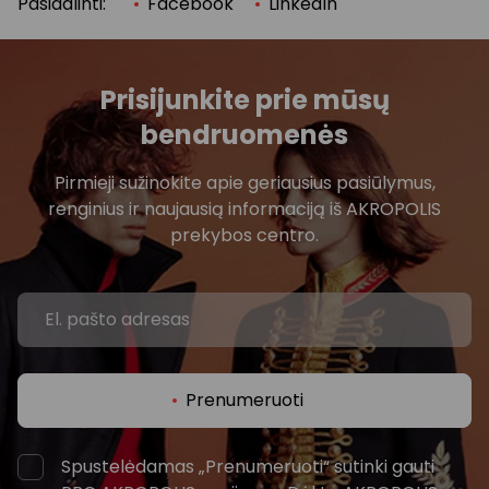
Pasidalinti:
Facebook
LinkedIn
Prisijunkite prie mūsų
bendruomenės
Pirmieji sužinokite apie geriausius pasiūlymus,
renginius ir naujausią informaciją iš AKROPOLIS
prekybos centro.
Prenumeruoti
Spustelėdamas „Prenumeruoti“ sutinki gauti