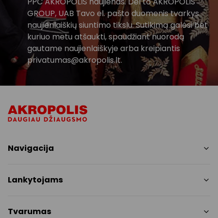
PPC AKROPOLIS naujienas. Dėl to AKROPOLIS
GROUP, UAB Tavo el. pašto duomenis tvarkys
naujienlaiškių siuntimo tikslu. Sutikimą galėsi bet
kuriuo metu atšaukti, spaudžiant nuorodą
gautame naujienlaiškyje arba kreipiantis
privatumas@akropolis.lt.
Navigacija
Parduotuvės
Lankytojams
Paslaugos
Restoranai ir kavinės
PC planas
Tvarumas
Pramogos
Nemokami patogumai