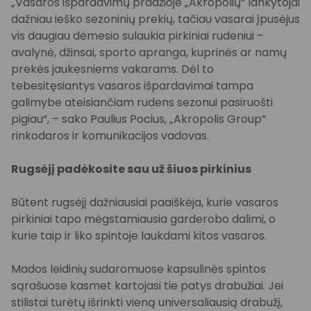
„Vasaros išpardavimų pradžioje „Akropolių“ lankytojai
dažniau ieško sezoninių prekių, tačiau vasarai įpusėjus
vis daugiau dėmesio sulaukia pirkiniai rudeniui –
avalynė, džinsai, sporto apranga, kuprinės ar namų
prekės jaukesniems vakarams. Dėl to
tebesitęsiantys vasaros išpardavimai tampa
galimybe ateisiančiam rudens sezonui pasiruošti
pigiau“, – sako Paulius Pocius, „Akropolis Group“
rinkodaros ir komunikacijos vadovas.
Rugsėjį padėkosite sau už šiuos pirkinius
Būtent rugsėjį dažniausiai paaiškėja, kurie vasaros
pirkiniai tapo mėgstamiausia garderobo dalimi, o
kurie taip ir liko spintoje laukdami kitos vasaros.
Mados leidinių sudaromuose kapsulinės spintos
sąrašuose kasmet kartojasi tie patys drabužiai. Jei
stilistai turėtų išrinkti vieną universaliausią drabužį,