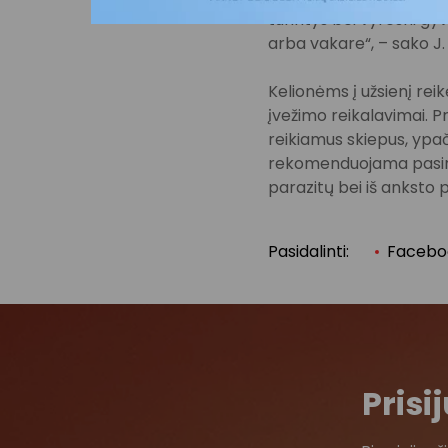
turintys bei vyresni gyv
arba vakare“, – sako J
Kelionėms į užsienį reik
įvežimo reikalavimai. Pr
reikiamus skiepus, ypač 
rekomenduojama pasirūp
parazitų bei iš anksto 
Pasidalinti:
Facebo
Pris