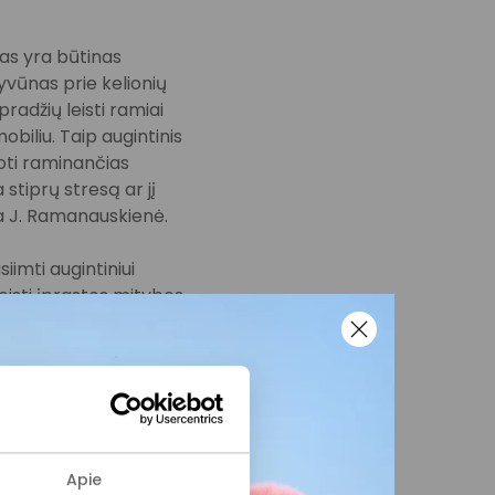
as yra būtinas
gyvūnas prie kelionių
pradžių leisti ramiai
iliu. Taip augintinis
doti raminančias
stiprų stresą ar jį
ia J. Ramanauskienė.
imti augintiniui
eisti įprastos mitybos
 rekomenduoju laikytis
at kelionę augintinio
3–4 valandoms iki
, kad jie galėtų
Apie
uskienė.