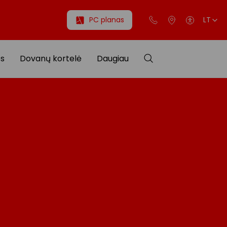
PC planas
LT
os
Dovanų kortelė
Daugiau