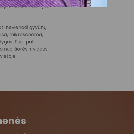
ia planuoti anksti ryte
ioti nevienodi gyvūnų
į pasą, mikroschemą,
ąlygas. Taip pat
 nuo išorės ir vidaus
vietoje.
menės