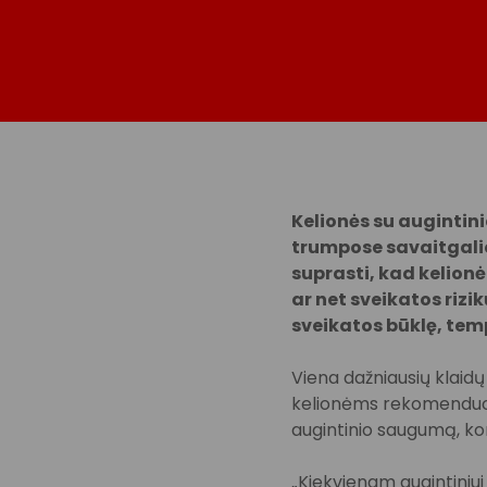
Kelionės su augintini
trumpose savaitgalio 
suprasti, kad kelionė 
ar net sveikatos rizik
sveikatos būklę, tem
Viena dažniausių klaidų
kelionėms rekomenduoja
augintinio saugumą, ko
„Kiekvienam augintiniui 