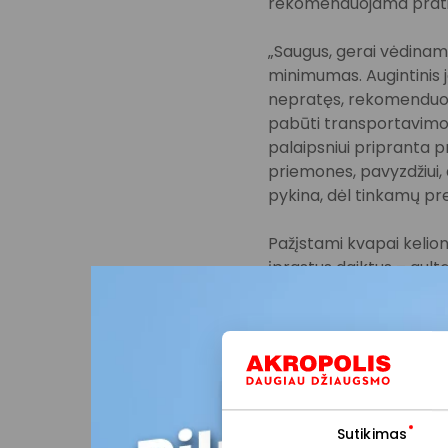
rekomenduojama pratint
„Saugus, gerai vėdina
minimumas. Augintinis ja
nepratęs, rekomenduoju p
pabūti transportavimo 
palaipsniui pripranta p
priemones, pavyzdžiui, a
pykina, dėl tinkamų pre
Pažįstami kvapai kelion
įprastus daiktus – gult
ir, kiek įmanoma, išlai
„Staigus pašaro pakeiti
įprasto mitybos plano i
nereikėtų gausiai maiti
išvykimo. Ilgesnių keli
Sutikimas
pasivaikščioti, atsigert