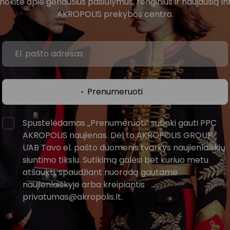
žinokite apie geriausius pasiūlymus, renginius ir naujausią in
AKROPOLIS prekybos centro.
Prenumeruoti
Spustelėdamas „Prenumeruoti“ sutinki gauti PPC
AKROPOLIS naujienas. Dėl to AKROPOLIS GROUP,
UAB Tavo el. pašto duomenis tvarkys naujienlaiškių
siuntimo tikslu. Sutikimą galėsi bet kuriuo metu
atšaukti, spaudžiant nuorodą gautame
naujienlaiškyje arba kreipiantis
privatumas@akropolis.lt.