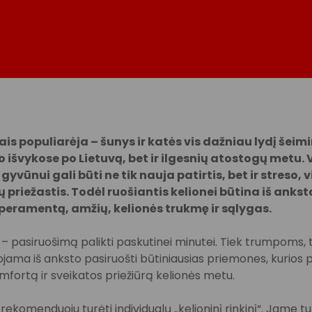
ais populiarėja – šunys ir katės vis dažniau lydį šeimi
išvykose po Lietuvą, bet ir ilgesnių atostogų metu. 
gyvūnui gali būti ne tik nauja patirtis, bet ir streso,
ų priežastis. Todėl ruošiantis kelionei būtina iš ankst
peramentą, amžių, kelionės trukmę ir sąlygas.
 – pasiruošimą palikti paskutinei minutei. Tiek trumpoms, 
ma iš anksto pasiruošti būtiniausias priemones, kurios pa
mfortą ir sveikatos priežiūrą kelionės metu.
rekomenduoju turėti individualų „kelioninį rinkinį“. Jame t