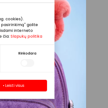
ėja vietų, kurios yra
ų „Akropoliai“ yra
g. cookies).
bos centrų alėjos ar
 pasirinkimą" galite
s spalvos „pėdutės“
eisdami interneto
e būtų patogus ir
e čia:
Slapukų politika
“ rinkodaros ir
Rinkodara
no negalima palikti
gumo. Perkaitimas gali
Leisti visus
ojinga. Kelionės metu
riaus srovės tiesiai į
 vanduo ir pavėsis
eislės, antsvorio