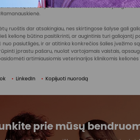
ūnai karštį toleruoja sunkiau, todėl keliones su jais geriaus
. Ramanauskienė.
ėtų ruoštis dar atsakingiau, nes skirtingose šalyse gali gal
ieš kelionę būtina pasitikrinti, ar augintinis turi galiojant
nuo pasiutligės, ir ar atitinka konkrečios šalies įvežimo s
inti įprastu pašaru, nuolat vartojamais vaistais, apsauga
pasidomėti artimiausiomis veterinarijos klinikomis kelionės 
ok
LinkedIn
Kopijuoti nuorodą
ijunkite prie mūsų bendruo