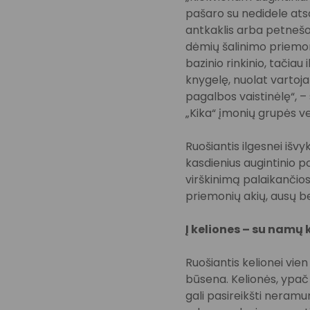
pašaro su nedidele atsa
antkaklis arba petnešos
dėmių šalinimo priem
bazinio rinkinio, tačia
knygelę, nuolat vartoj
pagalbos vaistinėlę“, – 
„Kika“ įmonių grupės v
Ruošiantis ilgesnei išv
kasdienius augintinio p
virškinimą palaikančios
priemonių akių, ausų be
Į keliones – su namų
Ruošiantis kelionei vie
būsena. Kelionės, ypač 
gali pasireikšti neramum