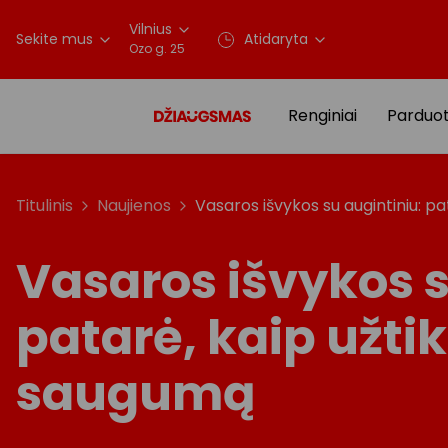
Vilnius
Sekite mus
Atidaryta
Ozo g. 25
Renginiai
Parduo
Titulinis
Naujienos
Vasaros išvykos su augintiniu: pa
Vasaros išvykos s
patarė, kaip užtik
saugumą