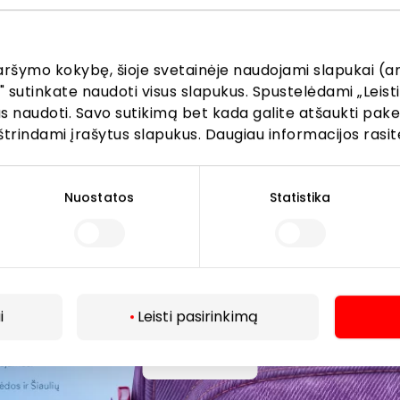
vis dažniau pasiima ir į kasdienes veiklas mieste, todėl daug
su gyvūnais. „Jau dvejus metus Vilniaus, Klaipėdos ir Šiauli
aršymo kokybę, šioje svetainėje naudojami slapukai (an
– jie laukiami visose bendrose erdvėse, tokiose kaip preky
" sutinkate naudoti visus slapukus. Spustelėdami „Leisti
 galima užsukti ir į parduotuves, pažymėtas specialiu žalio
kus naudoti. Savo sutikimą bet kada galite atšaukti pak
engiamės, kad apsilankymas prekybos ir pramogų centruos
štrindami įrašytus slapukus. Daugiau informacijos rasit
ek jų augintiniams“, – sako Paulius Pocius, „Akropolis Group
.
Nuostatos
Statistika
mobilyje
augintiniu vasarą, būtina įvertinti oro temperatūrą. Gyvū
je net trumpam – net ir pravertas langas neužtikrina sau
r sukelti gyvybei pavojingą būseną.
i
Leisti pasirinkimą
ūra automobilio salone per kelias minutes gali tapti pav
apie 20–22 laipsnių temperatūrą ir nenukreipti kondicionie
Daugiau
 padėti užtikrinti vėsinantys kilimėliai, reguliariai siūlomas
nukiai šunys, tokie kaip mopsai ar buldogai, ilgaplaukės v