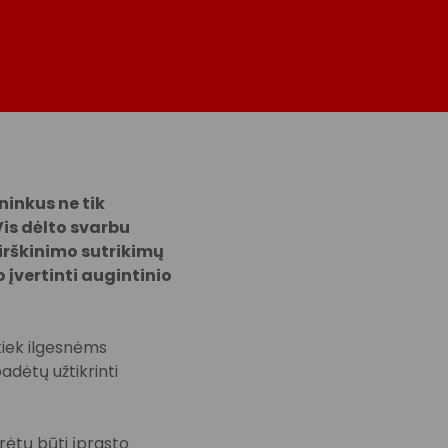
ninkus ne tik
Vis dėlto svarbu
 virškinimo sutrikimų
o įvertinti augintinio
tiek ilgesnėms
dėtų užtikrinti
urėtų būti įprasto