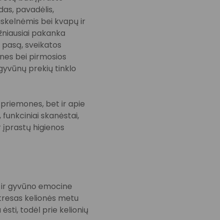
das, pavadėlis,
uskelnėmis bei kvapų ir
niausiai pakanka
o pasą, sveikatos
ones bei pirmosios
 gyvūnų prekių tinklo
 priemones, bet ir apie
 funkciniai skanėstai,
r įprastų higienos
i ir gyvūno emocine
Stresas kelionės metu
ėsti, todėl prie kelionių