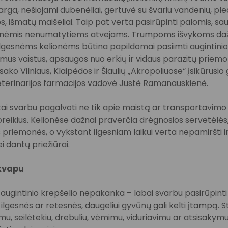
rga, nešiojami dubenėliai, gertuvė su švariu vandeniu, ple
, išmatų maišeliai. Taip pat verta pasirūpinti palomis, sa
onėmis nenumatytiems atvejams. Trumpoms išvykoms daž
u ilgesnėms kelionėms būtina papildomai pasiimti augintini
amus vaistus, apsaugos nuo erkių ir vidaus parazitų priem
sako Vilniaus, Klaipėdos ir Šiaulių „Akropoliuose“ įsikūrusio
eterinarijos farmacijos vadovė Justė Ramanauskienė.
ykai svarbu pagalvoti ne tik apie maistą ar transportavimo
oreikius. Kelionėse dažnai praverčia drėgnosios servetėlės,
 priemonės, o vykstant ilgesniam laikui verta nepamiršti i
i dantų priežiūrai.
 kvapu
n augintinio krepšelio nepakanka – labai svarbu pasirūpint
ilgesnės ar retesnės, daugeliui gyvūnų gali kelti įtampą. 
u, seilėtekiu, drebuliu, vėmimu, viduriavimu ar atsisakymu 