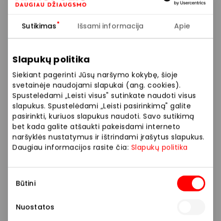
Puskojinės, pirštinės
4,00 €
Sutikimas
Išsami informacija
Apie
Pačiūžų galandinimas
4,00 €
Slapukų politika
Siekiant pagerinti Jūsų naršymo kokybę, šioje
Instruktoriaus
10,00 €
svetainėje naudojami slapukai (ang. cookies).
konsultacija 20 min
Spustelėdami „Leisti visus" sutinkate naudoti visus
slapukus. Spustelėdami „Leisti pasirinkimą" galite
Apsaugų nuoma
Nemokama
pasirinkti, kuriuos slapukus naudoti. Savo sutikimą
bet kada galite atšaukti pakeisdami interneto
naršyklės nustatymus ir ištrindami įrašytus slapukus.
Ryto abonementas
60,00 €
Daugiau informacijos rasite čia:
Slapukų politika
(09:45 – 12:15 val.)
Sutikimo
Dienos abonementas
90,00 €
Būtini
pasirinkimas
(13:30 – 21:45 val.)
Nuostatos