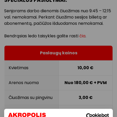
SPECIALŪS PASIŪLYMAI:
Senjorams darbo dienomis čiuožimas nuo 9:45 – 12:15
val. nemokamai. Perkant čiuožimo sesijos bilietą ar
abonementą, pačiūžos išduodamos nemokamai.
Bendrąsias ledo taisykles galite rasti
čia
.
Paslaugų kainos
Kvietimas
10,00 €
Arenos nuoma
Nuo 180,00 € + PVM
Čiuožimas su pingvinu
3,00 €
Atskira rūbinė su dušu
2,00 €