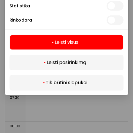
Statistika
Ledo arena
Pramogos
Rinkodara
Ledo rezervacijos
Leisti visus
Daugiau
Šiandien
Leisti pasirinkimą
Tik būtini slapukai
08-08, šeštadienis
07:30
08:00