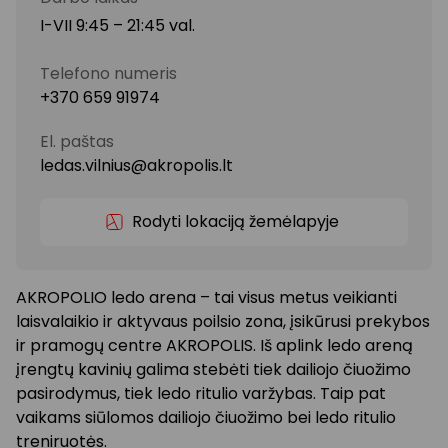
I-VII 9:45 – 21:45 val.
Telefono numeris
+370 659 91974
El. paštas
ledas.vilnius@akropolis.lt
Rodyti lokaciją žemėlapyje
AKROPOLIO ledo arena – tai visus metus veikianti
laisvalaikio ir aktyvaus poilsio zona, įsikūrusi prekybos
ir pramogų centre AKROPOLIS. Iš aplink ledo areną
įrengtų kavinių galima stebėti tiek dailiojo čiuožimo
pasirodymus, tiek ledo ritulio varžybas. Taip pat
vaikams siūlomos dailiojo čiuožimo bei ledo ritulio
treniruotės.