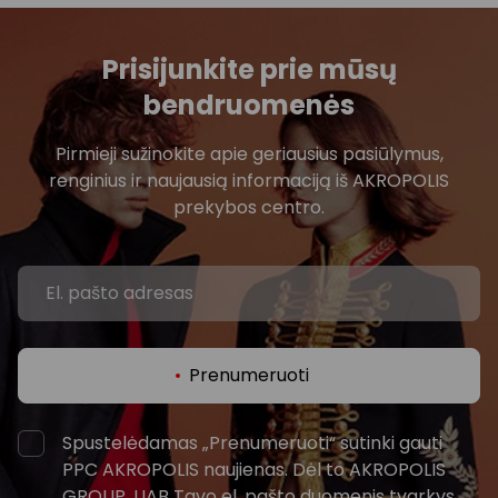
10:30
Prisijunkite prie mūsų
bendruomenės
11:00
Pirmieji sužinokite apie geriausius pasiūlymus,
10,00 €
renginius ir naujausią informaciją iš AKROPOLIS
11:00 - 11:45
prekybos centro.
11:30
12:00
Prenumeruoti
10,00 €
12:30
Spustelėdamas „Prenumeruoti“ sutinki gauti
12:15 - 13:00
PPC AKROPOLIS naujienas. Dėl to AKROPOLIS
GROUP, UAB Tavo el. pašto duomenis tvarkys