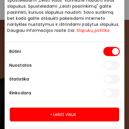
Spustelėdami „Leisti visus" sutinkate naudoti visus
slapukus. Spustelėdami „Leisti pasirinkimą" galite
pasirinkti, kuriuos slapukus naudoti. Savo sutikimą
bet kada galite atšaukti pakeisdami interneto
naršyklės nustatymus ir ištrindami įrašytus slapukus.
Daugiau informacijos rasite čia:
Slapukų politika
Prisijunkite prie mūsų
bendruomenės
Sutikimo
Būtini
pasirinkimas
Pirmieji sužinokite apie geriausius pasiūlymus,
renginius ir naujausią informaciją iš AKROPOLIS
Nuostatos
prekybos centro.
Statistika
Rinkodara
Leisti visus
Prenumeruoti
Daugiau