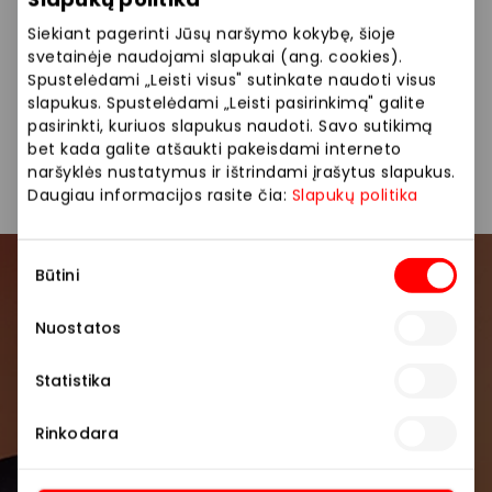
apsilankyti ir įnešti kvapų į savo kasdienybę!
Siekiant pagerinti Jūsų naršymo kokybę, šioje
Siūlome platų prekių pasirinkimą: kvepalai, namų
svetainėje naudojami slapukai (ang. cookies).
kvapai, žvakės, kūno priežiūra, dovanų rinkiniai.
Spustelėdami „Leisti visus" sutinkate naudoti visus
slapukus. Spustelėdami „Leisti pasirinkimą" galite
pasirinkti, kuriuos slapukus naudoti. Savo sutikimą
bet kada galite atšaukti pakeisdami interneto
Kosmetika ir parfumerija
Parduotuvės
naršyklės nustatymus ir ištrindami įrašytus slapukus.
Daugiau informacijos rasite čia:
Slapukų politika
Sutikimo
Būtini
pasirinkimas
Prisijunkite prie mūsų
bendruomenės
Nuostatos
Pirmieji sužinokite apie geriausius pasiūlymus,
Statistika
renginius ir naujausią informaciją iš AKROPOLIS
prekybos centro.
Rinkodara