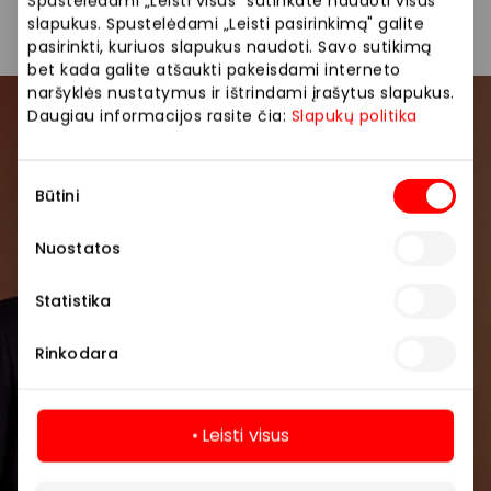
Spustelėdami „Leisti visus" sutinkate naudoti visus
slapukus. Spustelėdami „Leisti pasirinkimą" galite
pasirinkti, kuriuos slapukus naudoti. Savo sutikimą
bet kada galite atšaukti pakeisdami interneto
naršyklės nustatymus ir ištrindami įrašytus slapukus.
Daugiau informacijos rasite čia:
Slapukų politika
Prisijunkite prie mūsų
bendruomenės
Sutikimo
Būtini
pasirinkimas
Pirmieji sužinokite apie geriausius pasiūlymus,
renginius ir naujausią informaciją iš AKROPOLIS
Nuostatos
prekybos centro.
Statistika
Rinkodara
Leisti visus
Prenumeruoti
Daugiau