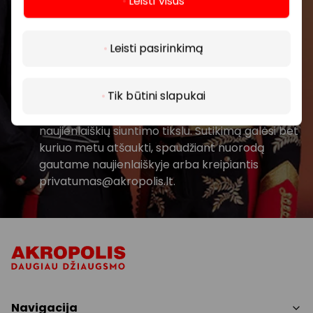
Leisti visus
Daugiau
Prenumeruoti
Leisti pasirinkimą
Spustelėdamas „Prenumeruoti“ sutinki gauti
Tik būtini slapukai
PPC AKROPOLIS naujienas. Dėl to AKROPOLIS
GROUP, UAB Tavo el. pašto duomenis tvarkys
naujienlaiškių siuntimo tikslu. Sutikimą galėsi bet
kuriuo metu atšaukti, spaudžiant nuorodą
gautame naujienlaiškyje arba kreipiantis
privatumas@akropolis.lt.
Navigacija