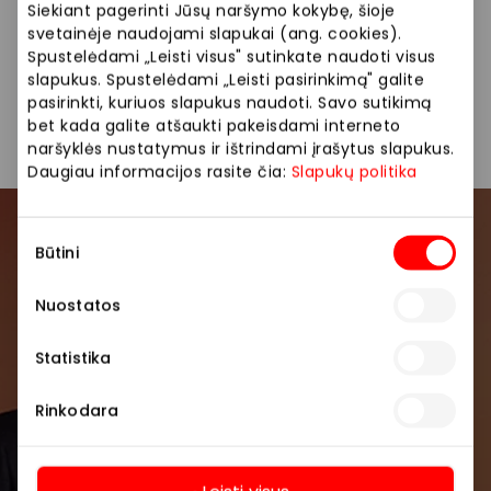
Siekiant pagerinti Jūsų naršymo kokybę, šioje
svetainėje naudojami slapukai (ang. cookies).
Dovanos
Kitos paslaugos
Parduotuvės
Spustelėdami „Leisti visus" sutinkate naudoti visus
slapukus. Spustelėdami „Leisti pasirinkimą" galite
pasirinkti, kuriuos slapukus naudoti. Savo sutikimą
Paslaugos
bet kada galite atšaukti pakeisdami interneto
naršyklės nustatymus ir ištrindami įrašytus slapukus.
Daugiau informacijos rasite čia:
Slapukų politika
Sutikimo
Prisijunkite prie mūsų
Būtini
pasirinkimas
bendruomenės
Nuostatos
Pirmieji sužinokite apie geriausius pasiūlymus,
renginius ir naujausią informaciją iš AKROPOLIS
Statistika
prekybos centro.
Rinkodara