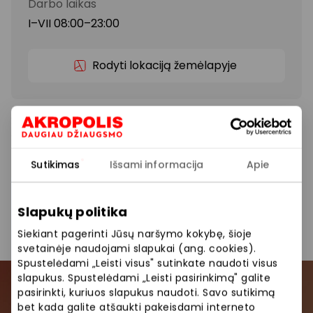
Darbo laikas
I–VII 08:00–23:00
Rodyti lokaciją žemėlapyje
Čia galite palikti panaudotas baterijas ir smulkią
elektroniką.
Sutikimas
Išsami informacija
Apie
Baterijų surinkimas
Nemokami patogumai
Slapukų politika
Siekiant pagerinti Jūsų naršymo kokybę, šioje
svetainėje naudojami slapukai (ang. cookies).
Spustelėdami „Leisti visus" sutinkate naudoti visus
slapukus. Spustelėdami „Leisti pasirinkimą" galite
pasirinkti, kuriuos slapukus naudoti. Savo sutikimą
Prisijunkite prie mūsų
bet kada galite atšaukti pakeisdami interneto