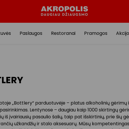
tuvės
Paslaugos
Restoranai
Pramogos
Akcij
TLERY
otoje „Bottlery“ parduotuvėje – platus alkoholinių gėrimų 
asirinkimas. Lentynose – daugiau kaip 1000 skirtingų gėr
ų iš įvairiausių pasaulio šalių, taip pat išskirtinių, prie šių 
rančių užkandžių ir stalo aksesuarų. Mūsų kompetentinga