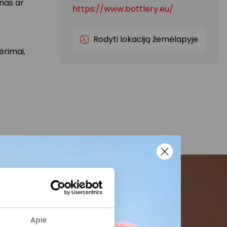
ynas ar
https://www.bottlery.eu/
Rodyti lokaciją žemėlapyje
ėrimai,
menės
Apie