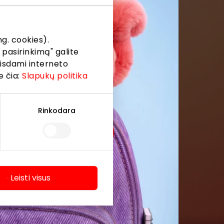
formaciją iš
g. cookies).
 pasirinkimą" galite
eisdami interneto
e čia:
Slapukų politika
Rinkodara
Leisti visus