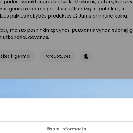
 padės išsirinkti ingredientus kokteiliams, patars, kuris v
mas geriausiai derės prie Jūsų užkandžių ar patiekalų ir
os puikios kokybės produktus už Jums priimtiną kainą.
atų maisto pasirinkimą: vynas, putojantis vynas, stiprieji g
 užkandžiai, dovanos.
ekės ir gėrimai
Parduotuvės
ijunkite prie mūsų bendruo
Išsami informacija