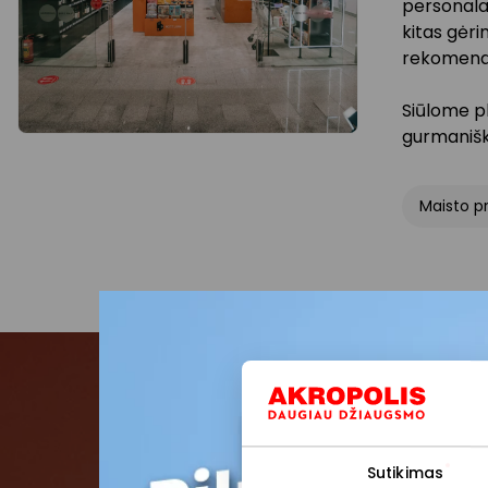
personalas
kitas gėri
rekomendu
Siūlome pl
gurmaniški
Maisto pr
Pris
Sutikimas