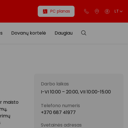
PC planas
LT
os
Dovanų kortelė
Daugiau
Darbo laikas
I-VI 10:00 – 20:00, VII 10:00-15:00
ir maisto
Telefono numeris
imų,
+370 687 41977
gėrimų
s
Svetainės adresas