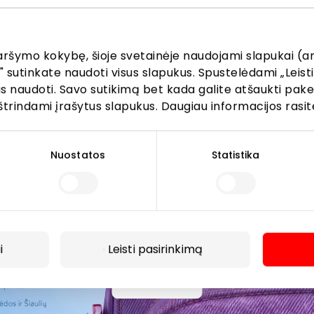
žinokite apie geriausius pasiūlymus, renginius ir naujausią in
AKROPOLIS prekybos centro.
aršymo kokybę, šioje svetainėje naudojami slapukai (an
" sutinkate naudoti visus slapukus. Spustelėdami „Leisti
kus naudoti. Savo sutikimą bet kada galite atšaukti pak
štrindami įrašytus slapukus. Daugiau informacijos rasit
Prenumeruoti
Nuostatos
Statistika
Spustelėdamas „Prenumeruoti“ sutinki gauti PPC
AKROPOLIS naujienas. Dėl to AKROPOLIS GROUP,
UAB Tavo el. pašto duomenis tvarkys naujienlaiškių
siuntimo tikslu. Sutikimą galėsi bet kuriuo metu
atšaukti, spaudžiant nuorodą gautame
i
Leisti pasirinkimą
naujienlaiškyje arba kreipiantis
privatumas@akropolis.lt.
Daugiau