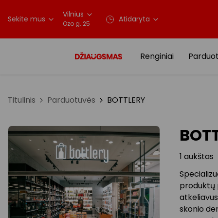
Vilnius
Sekite mus
Atidaryta
Ozo g. 25
Renginiai
Parduo
Titulinis
Parduotuvės
BOTTLERY
BOT
1 aukštas
Specializu
produktų p
atkeliavusi
skonio de