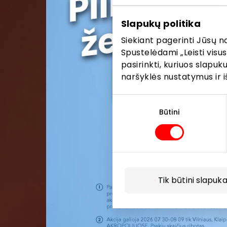
Pirmieji su
Slapukų politika
Siekiant pagerinti Jūsų n
Spustelėdami „Leisti visus
pasirinkti, kuriuos slapu
naršyklės nustatymus ir i
Sutikimo
pasirinkimas
Būtini
Tik būtini slapuka