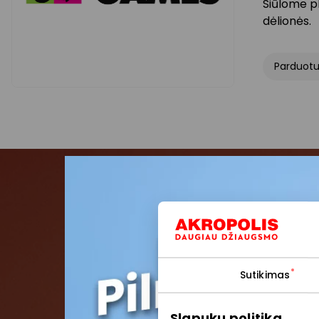
Siūlome pl
dėlionės.
Parduot
Pris
Pirmieji su
Sutikimas
Slapukų politika