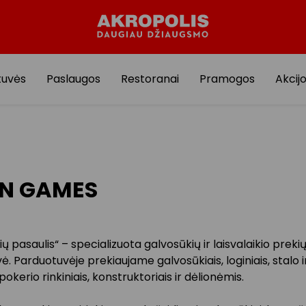
tuvės
Paslaugos
Restoranai
Pramogos
Akcij
IN GAMES
ų pasaulis“ – specializuota galvosūkių ir laisvalaikio preki
. Parduotuvėje prekiaujame galvosūkiais, loginiais, stalo i
pokerio rinkiniais, konstruktoriais ir dėlionėmis.