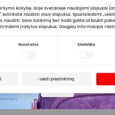
aršymo kokybę, šioje svetainėje naudojami slapukai (an
" sutinkate naudoti visus slapukus. Spustelėdami „Leisti
kus naudoti. Savo sutikimą bet kada galite atšaukti pak
Prenumeruoti
štrindami įrašytus slapukus. Daugiau informacijos rasit
Spustelėdamas „Prenumeruoti“ sutinki gauti PPC
AKROPOLIS naujienas. Dėl to AKROPOLIS GROUP,
Nuostatos
Statistika
UAB Tavo el. pašto duomenis tvarkys naujienlaiškių
siuntimo tikslu. Sutikimą galėsi bet kuriuo metu
atšaukti, spaudžiant nuorodą gautame
naujienlaiškyje arba kreipiantis
privatumas@akropolis.lt.
i
Leisti pasirinkimą
Daugiau