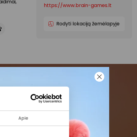
aidimai,
https://www.brain-games.lt
Rodyti lokaciją žemėlapyje
menės
formaciją iš
Apie