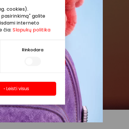
g. cookies).
 pasirinkimą" galite
eisdami interneto
e čia:
Slapukų politika
Rinkodara
Leisti visus