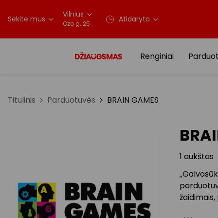
Vilnius
Sekite mus
Atidaryta
Ozo g. 25
Renginiai
Parduo
Titulinis
Parduotuvės
BRAIN GAMES
BRA
1 aukštas
„Galvosūki
parduotuvė
žaidimais, 