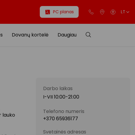
PC planas
LT
os
Dovanų kortelė
Daugiau
Darbo laikas
I-VII 10:00-21:00
ų
Telefono numeris
r lauko
+370 65936177
Svetainės adresas