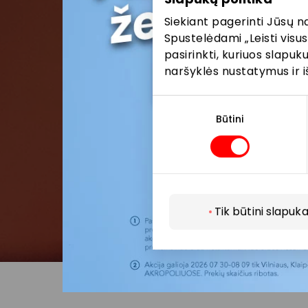
Siekiant pagerinti Jūsų n
Spustelėdami „Leisti visus
pasirinkti, kuriuos slapu
naršyklės nustatymus ir i
Sutikimo
pasirinkimas
Būtini
Tik būtini slapuka