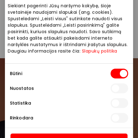
Siekiant pagerinti Jūsų naršymo kokybę, šioje
Siūlome platų prekių pasirinkimą: vyriškos striukės,
svetainėje naudojami slapukai (ang. cookies).
megztiniai, marškiniai, kelnės.
Spustelėdami „Leisti visus" sutinkate naudoti visus
slapukus. Spustelėdami „Leisti pasirinkimą" galite
pasirinkti, kuriuos slapukus naudoti. Savo sutikimą
Drabužiai
Parduotuvės
bet kada galite atšaukti pakeisdami interneto
naršyklės nustatymus ir ištrindami įrašytus slapukus.
Daugiau informacijos rasite čia:
Slapukų politika
Sutikimo
Prisijunkite prie mūsų
Būtini
pasirinkimas
bendruomenės
Nuostatos
Pirmieji sužinokite apie geriausius pasiūlymus,
Statistika
renginius ir naujausią informaciją iš AKROPOLIS
prekybos centro.
Rinkodara