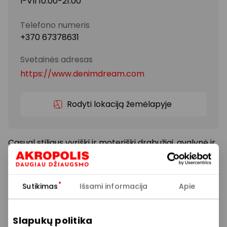
I-VII 10:00-21:00
Telefono numeris
+370 67378631
Svetainės adresas
https://www.denimdream.com
Rodyti lokaciją žemėlapyje
Casual stiliaus vyriški ir moteriški drabužiai, avalynė ir
aksesuarai. „Camel Active“ – prekės ženklas tiems,
kuriems patinka aktyvus gyvenimo būdas ir
nuotykiai. Sekantiems madą, bet jos aklai
Sutikimas
Išsami informacija
Apie
nesivaikantiems, „Camel Active“ kolekcija siūlo
madingus, funkcionalius, universalius ir itin patogius
gaminius.
Slapukų politika