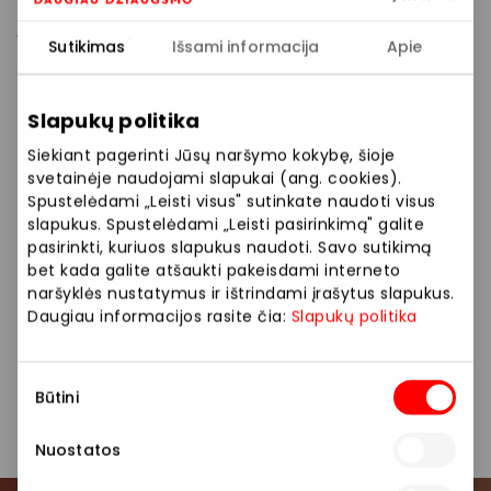
pasimėgauti naminiais itališkais makaronais su
įvairiausiais padažais, neapolietiškomis picomis,
Sutikimas
Išsami informacija
Apie
kurios gaminamos pagal itališkus receptus ir
kepamos tradicinėse malkinėse krosnyse ir kitais
gardžiais, tradiciniais itališkais patiekalais, desertais,
Slapukų politika
užkandžiais, gėrimais bei kokteiliais.
Siekiant pagerinti Jūsų naršymo kokybę, šioje
svetainėje naudojami slapukai (ang. cookies).
“La vita è una combinazione di pasta e amore”.
Spustelėdami „Leisti visus" sutinkate naudoti visus
slapukus. Spustelėdami „Leisti pasirinkimą" galite
Siūlome platų maisto pasirinkimą: pasta, ravioliai,
pasirinkti, kuriuos slapukus naudoti. Savo sutikimą
lazanija, itališki padažai, salotos, desertai.
bet kada galite atšaukti pakeisdami interneto
naršyklės nustatymus ir ištrindami įrašytus slapukus.
Daugiau informacijos rasite čia:
Slapukų politika
Dienos pietūs
Picerijos
Restoranai
Sutikimo
Restoranai ir kavinės
Būtini
pasirinkimas
Nuostatos