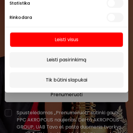
Statistika
Prisijunkite prie mūsų
Rinkodara
bendruomenės
Pirmieji sužinokite apie geriausius pasiūlymus,
Leisti visus
renginius ir naujausią informaciją iš AKROPOLIS
Daugiau
prekybos centro.
Leisti pasirinkimą
Tik būtini slapukai
Prenumeruoti
Spustelėdamas „Prenumeruoti“ sutinki gauti
PPC AKROPOLIS naujienas. Dėl to AKROPOLIS
GROUP, UAB Tavo el. pašto duomenis tvarkys