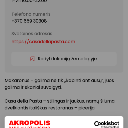
I-VII 10:00-22:00
Telefono numeris
+370 659 30308
Svetainės adresas
https://casadellapasta.com
Rodyti lokaciją žemėlapyje
Makaronus – galima ne tik „kabinti ant ausų“, juos
galima ir skaniai suvalgyti.
Casa della Pasta – stilingas ir jaukus, namų šiluma
dvelkiantis itališkas restoranas – picerija.
Nuo 2016 m. kviečiantis Kauniečius ir miesto svečius