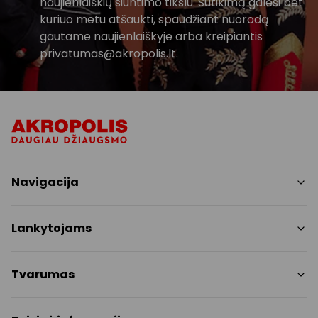
naujienlaiškių siuntimo tikslu. Sutikimą galėsi bet
kuriuo metu atšaukti, spaudžiant nuorodą
gautame naujienlaiškyje arba kreipiantis
privatumas@akropolis.lt.
Navigacija
Parduotuvės
Lankytojams
Paslaugos
Restoranai ir kavinės
PC planas
Tvarumas
Pramogos
Nemokami patogumai
Draugiški gyvūnams
Tvarumo tikslai