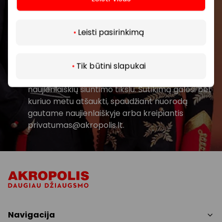
Daugiau
Prenumeruoti
Leisti pasirinkimą
Spustelėdamas „Prenumeruoti“ sutinki gauti
PPC AKROPOLIS naujienas. Dėl to AKROPOLIS
Tik būtini slapukai
GROUP, UAB Tavo el. pašto duomenis tvarkys
naujienlaiškių siuntimo tikslu. Sutikimą galėsi bet
kuriuo metu atšaukti, spaudžiant nuorodą
gautame naujienlaiškyje arba kreipiantis
privatumas@akropolis.lt.
Navigacija