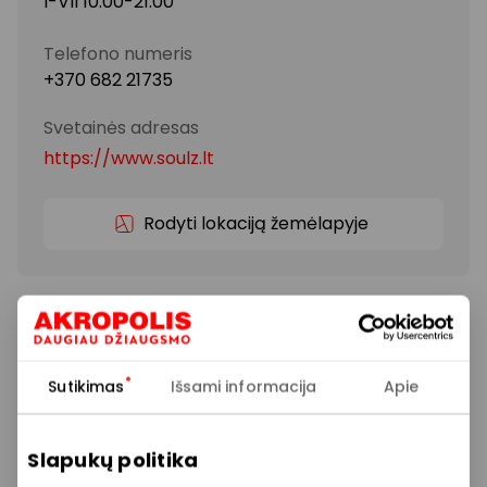
I-VII 10:00-21:00
Telefono numeris
+370 682 21735
Svetainės adresas
https://www.soulz.lt
Rodyti lokaciją žemėlapyje
Drabužių parduotuvių tinklas, skirtas tiems, kurių
gyvenimas verda miesto širdyje. „City“ širdis –
moderni klasika ir kasdienis miesto gyvenimo ritmas,
kurio vibracijas atspindi žinomiausi Europos prekės
Sutikimas
Išsami informacija
Apie
ženklai, patikrinti laiko ir kosmopolitiško miesto
gyventojų.
Slapukų politika