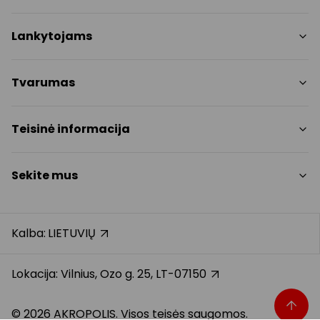
Parduotuvės
Lankytojams
Paslaugos
Restoranai ir kavinės
PC planas
Tvarumas
Pramogos
Nemokami patogumai
Draugiški gyvūnams
Tvarumo tikslai
Teisinė informacija
Kontaktai
Tvarumo ataskaita
Akcijos
Politikos
Prekybos centro taisyklės
Sekite mus
Dovanų kortelė
Slapukų politika
Karjera
Privatumo politika
Instagram
Atsiliepimai
Dovanų kortelės bendrosios taisyklės
Facebook
Kalba:
LIETUVIŲ
Pranešėjų apsauga
YouTube
Klientų aptarnavimo standartas
TikTok
Lokacija: Vilnius, Ozo g. 25, LT-07150
© 2026 AKROPOLIS. Visos teisės saugomos.