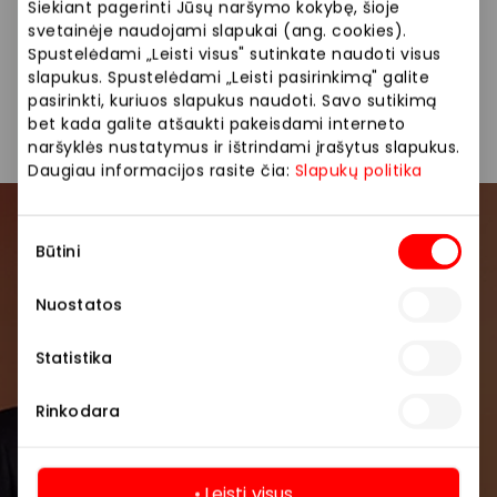
Siūlome platų prekių pasirinkimą: aksesuarai,
Siekiant pagerinti Jūsų naršymo kokybę, šioje
smulkios dovanos, sezoninės prekės.
svetainėje naudojami slapukai (ang. cookies).
Spustelėdami „Leisti visus" sutinkate naudoti visus
slapukus. Spustelėdami „Leisti pasirinkimą" galite
Drabužiai
Parduotuvės
pasirinkti, kuriuos slapukus naudoti. Savo sutikimą
bet kada galite atšaukti pakeisdami interneto
naršyklės nustatymus ir ištrindami įrašytus slapukus.
Daugiau informacijos rasite čia:
Slapukų politika
Sutikimo
Prisijunkite prie mūsų
Būtini
pasirinkimas
bendruomenės
Nuostatos
Pirmieji sužinokite apie geriausius pasiūlymus,
renginius ir naujausią informaciją iš AKROPOLIS
Statistika
prekybos centro.
Rinkodara
Leisti visus