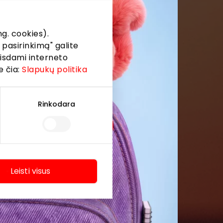
g. cookies).
 pasirinkimą" galite
eisdami interneto
e čia:
Slapukų politika
Rinkodara
Leisti visus