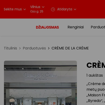
Vilnius
Sekite mus
Atidaryta
Ozo g. 25
Renginiai
Parduo
Titulinis
Parduotuvės
CRÈME DE LA CRÈME
CRÈM
1 aukštas
„Crème de 
metų puoši
„Maison Fr
„Byredo“, 