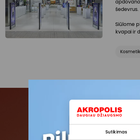
apdovanoj
šedevrus.
Siūlome p
kvapai ir 
Kosmetik
Pris
Sutikimas
Pirmieji su