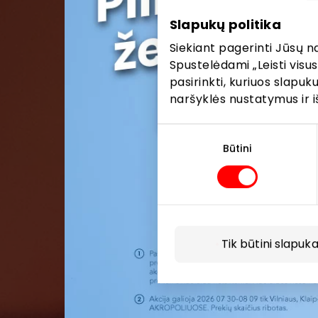
Slapukų politika
Siekiant pagerinti Jūsų n
Spustelėdami „Leisti visus
pasirinkti, kuriuos slapu
naršyklės nustatymus ir i
Sutikimo
pasirinkimas
Būtini
Tik būtini slapuka