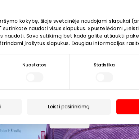
AKROPOLIS prekybos centro.
aršymo kokybę, šioje svetainėje naudojami slapukai (an
" sutinkate naudoti visus slapukus. Spustelėdami „Leisti
kus naudoti. Savo sutikimą bet kada galite atšaukti pak
štrindami įrašytus slapukus. Daugiau informacijos rasit
Prenumeruoti
Nuostatos
Statistika
Spustelėdamas „Prenumeruoti“ sutinki gauti PPC
AKROPOLIS naujienas. Dėl to AKROPOLIS GROUP,
UAB Tavo el. pašto duomenis tvarkys naujienlaiškių
siuntimo tikslu. Sutikimą galėsi bet kuriuo metu
atšaukti, spaudžiant nuorodą gautame
naujienlaiškyje arba kreipiantis
i
Leisti pasirinkimą
privatumas@akropolis.lt.
Daugiau