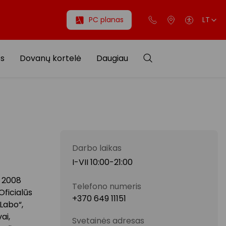
PC planas
LT
os
Dovanų kortelė
Daugiau
Darbo laikas
I-VII 10:00-21:00
o 2008
Telefono numeris
Oficialūs
+370 649 11151
 Labo“,
ai,
Svetainės adresas