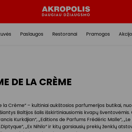
tuvės
Paslaugos
Restoranai
Pramogos
Akcij
E DE LA CRÈME
la Crème“ – kultiniai aukštosios parfumerijos butikai, nu
antys Baltijos šalis išskirtiniausiomis kvapų šventovėmis. 
ancis Kurkdjian“, „Editions de Parfums Frédéric Malle“, „Le
„Diptyque“, „Ex Nihilo“ ir kitų garsiausių prekių ženklų atstov