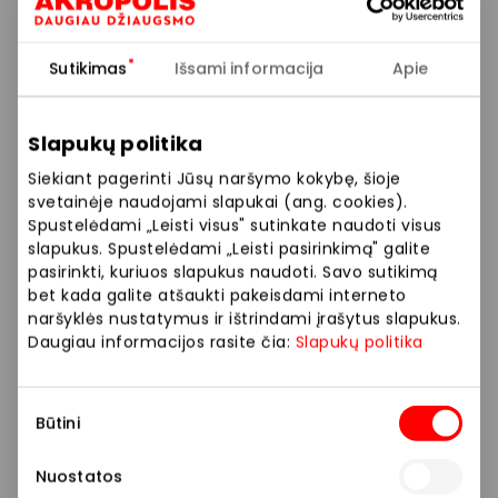
tobulina esamus. Per ilgą darbo patirtį savo profesijų
profesionalai kepyklėlių asortimentą yra praplėtę
Sutikimas
Išsami informacija
Apie
naujais ir unikaliais kepiniais, desertais ir duonomis.
Šviežumą ir jaukumą kepyklose užtikrina
Slapukų politika
profesionalūs Baristos, kas rytą visose kepyklėlėse
Siekiant pagerinti Jūsų naršymo kokybę, šioje
šviežiai kepantys bandeles ir ruošiantys kavą.
svetainėje naudojami slapukai (ang. cookies).
Spustelėdami „Leisti visus" sutinkate naudoti visus
Esame draugiški augintiniams, tad į kepyklėlę mielai
slapukus. Spustelėdami „Leisti pasirinkimą" galite
kviečiame užsukti ir su jais.
pasirinkti, kuriuos slapukus naudoti. Savo sutikimą
bet kada galite atšaukti pakeisdami interneto
naršyklės nustatymus ir ištrindami įrašytus slapukus.
Daugiau informacijos rasite čia:
Slapukų politika
Siūlome platų maisto pasirinkimą: duona, bandelės,
kruasanai, sumuštiniai, desertai, kava.
Sutikimo
Būtini
pasirinkimas
Kavinės
Restoranai ir kavinės
Nuostatos