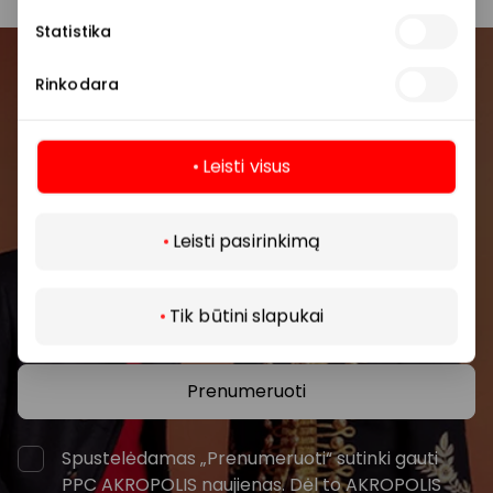
Statistika
Prisijunkite prie mūsų
Rinkodara
bendruomenės
Leisti visus
Pirmieji sužinokite apie geriausius pasiūlymus,
renginius ir naujausią informaciją iš AKROPOLIS
Daugiau
prekybos centro.
Leisti pasirinkimą
Tik būtini slapukai
Prenumeruoti
Spustelėdamas „Prenumeruoti“ sutinki gauti
PPC AKROPOLIS naujienas. Dėl to AKROPOLIS