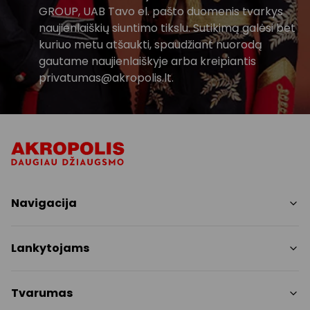
GROUP, UAB Tavo el. pašto duomenis tvarkys
naujienlaiškių siuntimo tikslu. Sutikimą galėsi bet
kuriuo metu atšaukti, spaudžiant nuorodą
gautame naujienlaiškyje arba kreipiantis
privatumas@akropolis.lt.
Navigacija
Parduotuvės
Lankytojams
Paslaugos
Restoranai ir kavinės
PC planas
Tvarumas
Pramogos
Nemokami patogumai