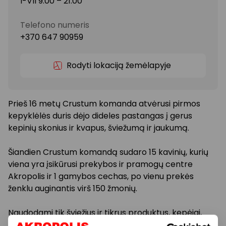
I-VII 9:00 – 21:00
Telefono numeris
+370 647 90959
Rodyti lokaciją žemėlapyje
Prieš 16 metų Crustum komanda atvėrusi pirmos
kepyklėlės duris dėjo dideles pastangas į gerus
kepinių skonius ir kvapus, šviežumą ir jaukumą.
Šiandien Crustum komandą sudaro 15 kavinių, kurių
viena yra įsikūrusi prekybos ir pramogų centre
Akropolis ir 1 gamybos cechas, po vienu prekės
ženklu auginantis virš 150 žmonių.
Naudodami tik šviežius ir tikrus produktus, kepėjai,
konditeriai ir duonkepiai nuolat ieško naujų receptų ir