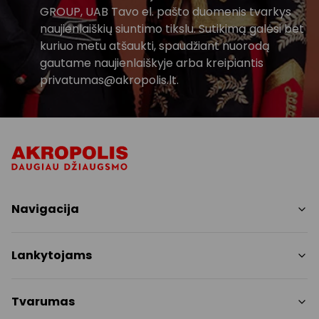
GROUP, UAB Tavo el. pašto duomenis tvarkys
naujienlaiškių siuntimo tikslu. Sutikimą galėsi bet
kuriuo metu atšaukti, spaudžiant nuorodą
gautame naujienlaiškyje arba kreipiantis
privatumas@akropolis.lt.
Navigacija
Parduotuvės
Lankytojams
Paslaugos
Restoranai ir kavinės
PC planas
Tvarumas
Pramogos
Nemokami patogumai