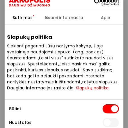
DRM-LND – tai ne tik aksesuarai, tai – saviraiškos
Sutikimas
Išsami informacija
Apie
laisvė ir svajonės be ribų!
Susikurk išskirtinį įvaizdį, originalų telefono dėkliuką,
Slapukų politika
kuprinę, kepurę bei kitų aksesuarų! Paryškink savo
Siekiant pagerinti Jūsų naršymo kokybę, šioje
stilių DRMZ®️ pakabučiais ir ypatingais DRMZ®️
svetainėje naudojami slapukai (ang. cookies).
lipdukais!
Spustelėdami „Leisti visus" sutinkate naudoti visus
slapukus. Spustelėdami „Leisti pasirinkimą" galite
DRM-LND – tai aukščiausia kokybė, saugios ir tvarios
pasirinkti, kuriuos slapukus naudoti. Savo sutikimą
medžiagos bei nepakartojamas stilius!
bet kada galite atšaukti pakeisdami interneto
naršyklės nustatymus ir ištrindami įrašytus slapukus.
Daugiau informacijos rasite čia:
Slapukų politika
Kiekvienas aksesuaras čia pasakoja ypatingą istoriją
– tavo istoriją!
Sutikimo
Būtini
pasirinkimas
Juvelyrika ir aksesuarai
Parduotuvės
Nuostatos