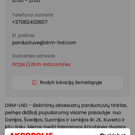
10:00 – 21:00
Telefono numeris
+37062402607
El. paštas
parduotuve@drm-lnd.com
Svetainės adresas
https://drm-lnd.com/eu
Rodyti lokaciją žemėlapyje
DRM-LND – išskirtinių aksesuarų parduotuvių tinklas,
pelnęs didžiulį populiarumą visame pasaulyje: nuo
Danijos, Švedijos, Suomijos ir Lenkijos iki JK, Kuveito ir
kitų šalių. Metas įnešti žaismingos kūrybinės dvasios
ir į Lietuvą!