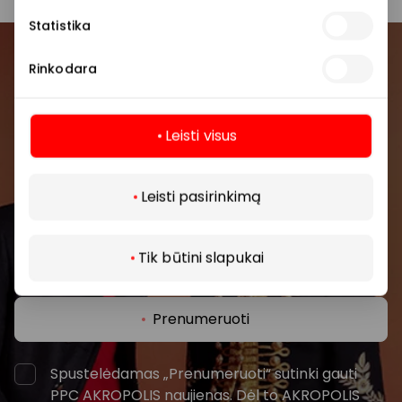
Statistika
Prisijunkite prie mūsų
Rinkodara
bendruomenės
Leisti visus
Pirmieji sužinokite apie geriausius pasiūlymus,
renginius ir naujausią informaciją iš AKROPOLIS
Daugiau
prekybos centro.
Leisti pasirinkimą
Tik būtini slapukai
Prenumeruoti
Spustelėdamas „Prenumeruoti“ sutinki gauti
PPC AKROPOLIS naujienas. Dėl to AKROPOLIS