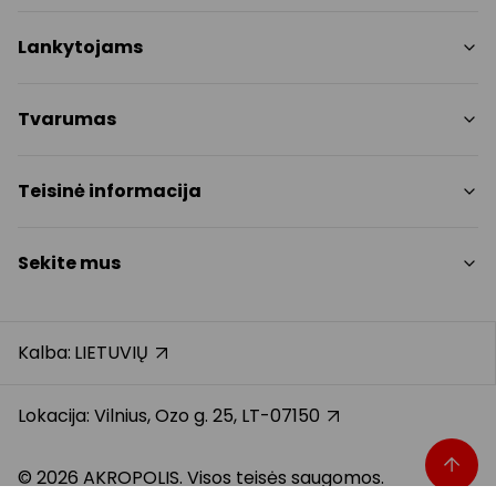
Parduotuvės
Lankytojams
Paslaugos
Restoranai ir kavinės
PC planas
Tvarumas
Pramogos
Nemokami patogumai
Draugiški gyvūnams
Tvarumo tikslai
Teisinė informacija
Kontaktai
Tvarumo ataskaita
Akcijos
Politikos
Prekybos centro taisyklės
Sekite mus
Dovanų kortelė
Slapukų politika
Karjera
Privatumo politika
Instagram
Atsiliepimai
Dovanų kortelės bendrosios taisyklės
Facebook
Kalba:
LIETUVIŲ
Pranešėjų apsauga
YouTube
Klientų aptarnavimo standartas
TikTok
Lokacija: Vilnius, Ozo g. 25, LT-07150
© 2026 AKROPOLIS. Visos teisės saugomos.