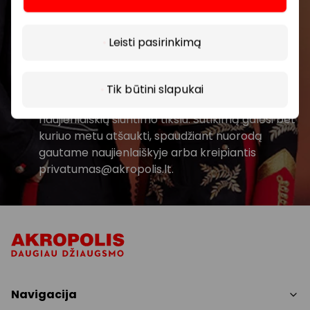
Daugiau
Prenumeruoti
Leisti pasirinkimą
Spustelėdamas „Prenumeruoti“ sutinki gauti
PPC AKROPOLIS naujienas. Dėl to AKROPOLIS
Tik būtini slapukai
GROUP, UAB Tavo el. pašto duomenis tvarkys
naujienlaiškių siuntimo tikslu. Sutikimą galėsi bet
kuriuo metu atšaukti, spaudžiant nuorodą
gautame naujienlaiškyje arba kreipiantis
privatumas@akropolis.lt.
Navigacija