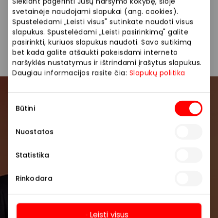
Siekiant pagerinti Jūsų naršymo kokybę, šioje
svetainėje naudojami slapukai (ang. cookies).
Parduotuvės
Prekės namams ir elektronika
Spustelėdami „Leisti visus" sutinkate naudoti visus
slapukus. Spustelėdami „Leisti pasirinkimą" galite
pasirinkti, kuriuos slapukus naudoti. Savo sutikimą
bet kada galite atšaukti pakeisdami interneto
naršyklės nustatymus ir ištrindami įrašytus slapukus.
Daugiau informacijos rasite čia:
Slapukų politika
Prisijunkite prie mūsų
Sutikimo
Būtini
pasirinkimas
bendruomenės
Nuostatos
Pirmieji sužinokite apie geriausius pasiūlymus,
renginius ir naujausią informaciją iš AKROPOLIS
Statistika
prekybos centro.
Rinkodara
Leisti visus